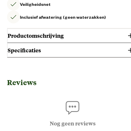
Veiligheidsnet
Inclusief afwatering (geen waterzakken)
Productomschrijving
Specificaties
Gebruik & Geschiktheid
Reviews
Wint
Geschikt voor jaargetij
Zom
Algemene informatie
Nog geen reviews
Ean
87176243021