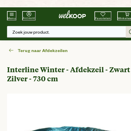
Beste Winkelketen
Tuin & Dier
Account
Favorieten
Winkelw
Menu
Zoek jouw product.
Terug naar Afdekzeilen
Interline Winter - Afdekzeil - Zwart
Zilver - 730 cm