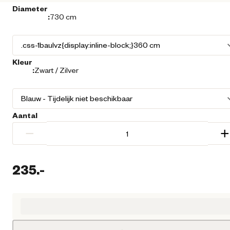
Diameter
:
730 cm
Kleur
:
Zwart / Zilver
Aantal
−
+
235.
-
Huidige prijs € 235,00