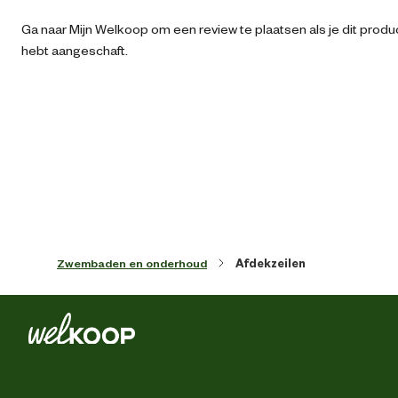
Ga naar Mijn Welkoop om een review te plaatsen als je dit produ
Artikel diameter
730 
hebt aangeschaft.
Kleur detail
Zwart / Zilv
Vorm
Ro
Advies & Onderhoud
Garantie
1 ja
Zwembaden en onderhoud
Afdekzeilen