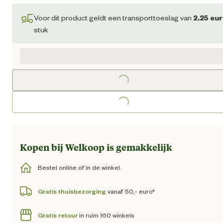
Huidige prijs € 20,95
Voor dit product geldt een transporttoeslag van
2.25
eur
stuk
Loading...
Loading...
Kopen bij Welkoop is gemakkelijk
Bestel online of in de winkel.
Gratis thuisbezorging
vanaf 50,- euro*
Gratis retour
in ruim 160 winkels