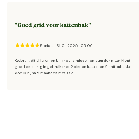
Materiaal eigenschappen
Vochtabsorbere
"
Goed grid voor kattenbak
"
Korrel
Fi
Sonja J
|
31-01-2025
|
09:06
Ingredienten
Bentoni
Gebruik dit al jaren en blij mee is misschien duurder maar klont
goed en zuinig in gebruik met 2 binnen katten en 2 kattenbakken
Advies & Onderhoud
doe ik bijna 2 maanden met zak
De verpakking na openen dichtgevopuwen 
Bewaaradvies
droog bewar
De pure, hoogwaardige klei van Classic geeft h
de kracht om snel en stevig te klonteren, w
Advies
resulteert in minder navullen, minder ritjes naar 
gebruik
winkel en minimaal milieuafval. Omdat het sn
absorbeert, is het gemakkelijk op te scheppe