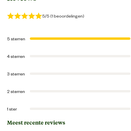
Geur toegevoe
5/5 (1 beoordelingen)
Functionele eigenschappen
Klontvorme
5 sterren
Stofvr
4 sterren
Geur
Met toegevoegde ge
3 sterren
Inhoud consumenten eenheid
14 Kilogr
2 sterren
Smaak aroma detail
Dennebo
1 ster
Vochtopname
Zeer go
Meest recente reviews
Materiaal & Samenstelling