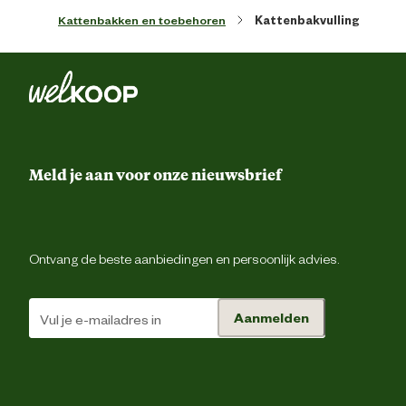
Kattenbakken en toebehoren
Kattenbakvulling
Verantwoordelijke marktdeelnemer (EU)
Verantwoordelijke marktdeelnemer
Johnson Petfoo
naam
Verantwoordelijke marktdeelnemer
Postbus 285, 5240 
postadres
Rosmal
Meld je aan voor onze nieuwsbrief
Verantwoordelijke marktdeelnemer
info@johnsonpetfoods.
mailadres
Ontvang de beste aanbiedingen en persoonlijk advies.
Aanmelden