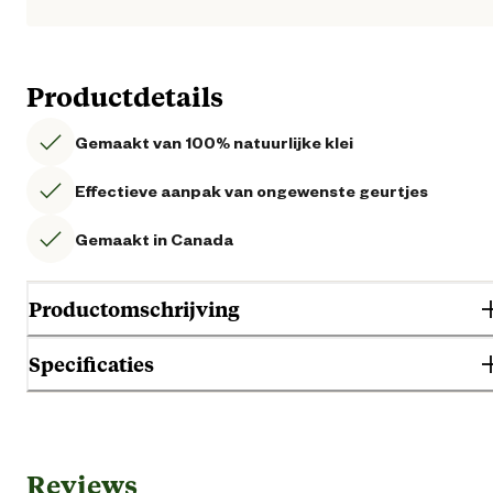
Productdetails
Gemaakt van 100% natuurlijke klei
Effectieve aanpak van ongewenste geurtjes
Gemaakt in Canada
Productomschrijving
Intersand Classic Pine Forest - Kattenbakvulling van 14 kg is 99% stofvrij
Specificaties
wat betekent dat het stof minimaliseert voor het comfort van de huisdie
en hun familie. Lage tracking zorgt voor een schone en gezonde omgev
Algemene informatie
Reviews
Ean
07779791851