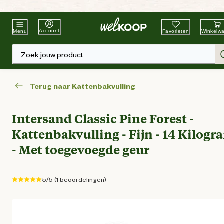
Beste Winkelketen
Tuin & Dier
Account
Favorieten
Winkelw
Menu
Zoek jouw product.
Terug naar Kattenbakvulling
Intersand Classic Pine Forest -
Kattenbakvulling - Fijn - 14 Kilogr
- Met toegevoegde geur
5/5 (1 beoordelingen)