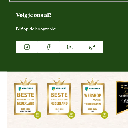
Over ons
Duurzaamheid
Volg je ons al?
Eigen merk
Blijf op de hoogte via:
Franchise
Vacatures
Winkels