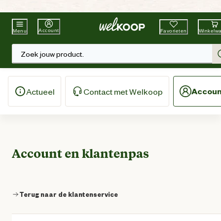
Beste Winkelketen
Tuin & Dier
Account
Favorieten
Winkelw
Menu
Zoek jouw product.
Accoun
Actueel
Contact met Welkoop
Account en klantenpas
Terug naar de klantenservice