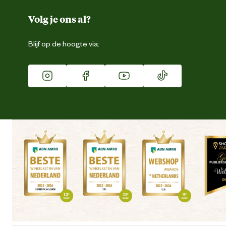
Over ons
Duurzaamheid
Volg je ons al?
Eigen merk
Blijf op de hoogte via:
Franchise
Vacatures
Winkels