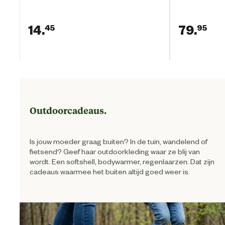
14.
79.
45
95
Huidige prijs € 14,45
Hui
Outdoorcadeaus.
Is jouw moeder graag buiten? In de tuin, wandelend of
fietsend? Geef haar outdoorkleding waar ze blij van
wordt. Een softshell, bodywarmer, regenlaarzen. Dat zijn
cadeaus waarmee het buiten altijd goed weer is.