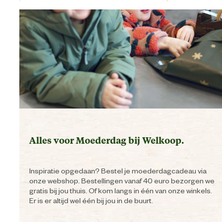
Huidige prijs € 8,99
Hui
Alles voor Moederdag bij Welkoop.
Inspiratie opgedaan? Bestel je moederdagcadeau via
onze webshop. Bestellingen vanaf 40 euro bezorgen we
gratis bij jou thuis. Of kom langs in één van onze winkels.
Er is er altijd wel één bij jou in de buurt.