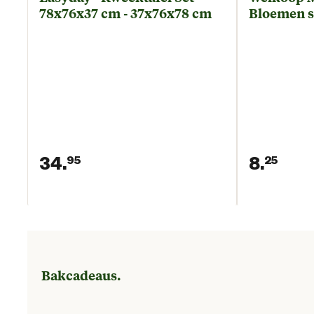
78x76x37 cm - 37x76x78 cm
Bloemen s
34.
8.
95
25
Huidige prijs € 34,95
Huid
Bakcadeaus.