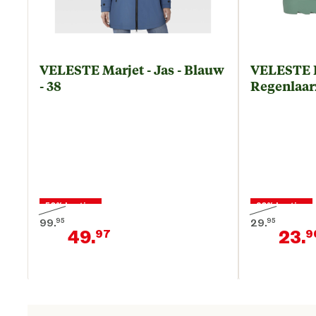
VELESTE Marjet - Jas - Blauw
VELESTE 
- 38
Regenlaarz
50% korting
20% korting
99.
95
29.
95
49.
23.
97
9
Oorspronkelijke prijs € 99,95
Oorspronkelij
Huidige prijs € 49,97