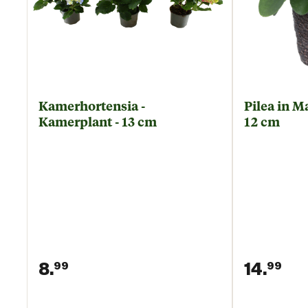
Kamerhortensia -
Pilea in M
Kamerplant - 13 cm
12 cm
8.
14.
99
99