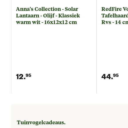
Anna's Collection - Solar
RedFire Vo
Lantaarn - Olijf - Klassiek
Tafelhaard
warm wit - 16x12x12 cm
Rvs - 14 cm
12.
44.
95
95
Huidige prijs € 12,95
Hu
Tuinvogelcadeaus.