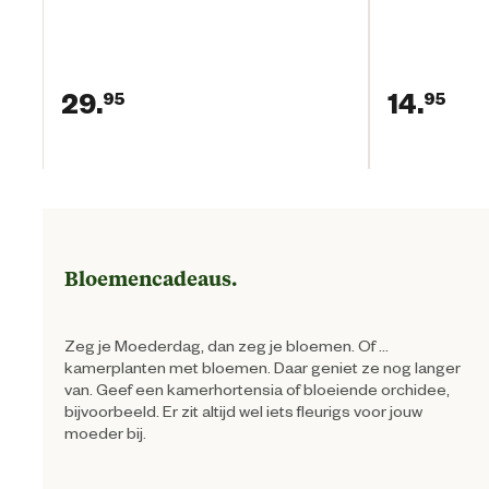
29.
14.
95
95
Huidige prijs € 29,95
Hui
Bloemencadeaus.
Zeg je Moederdag, dan zeg je bloemen. Of ...
kamerplanten met bloemen. Daar geniet ze nog langer
van. Geef een kamerhortensia of bloeiende orchidee,
bijvoorbeeld. Er zit altijd wel iets fleurigs voor jouw
moeder bij.