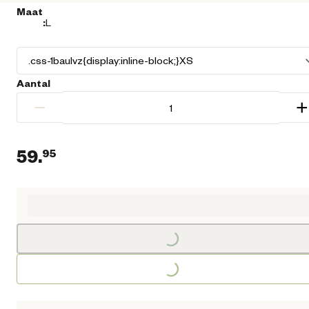
Maat
:
L
Aantal
−
+
59.
95
Huidige prijs € 59,95
Loading...
Loading...