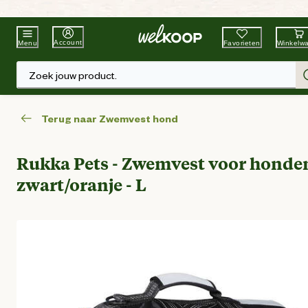
Beste Winkelketen
Tuin & Dier
Account
Favorieten
Winkelw
Menu
Zoek jouw product.
Terug naar Zwemvest hond
Rukka Pets - Zwemvest voor honden
zwart/oranje - L