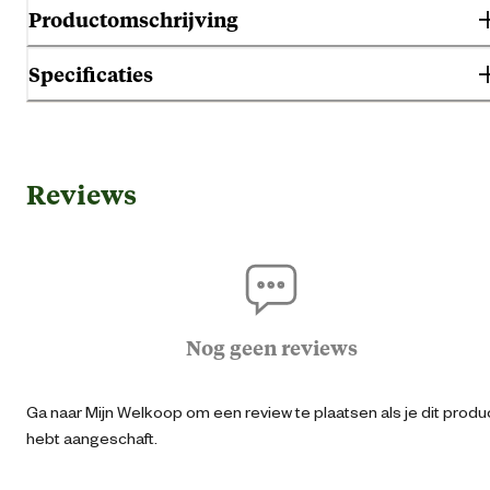
Productomschrijving
Specificaties
Algemene informatie
Reviews
Ean
64139105509
Dierenkledingmaat
Gemaks eigenschappen
Verstelba
Nog geen reviews
Kleur detail
zwart/oran
Ga naar Mijn Welkoop om een review te plaatsen als je dit produ
hebt aangeschaft.
Techniek & Eigenschappen