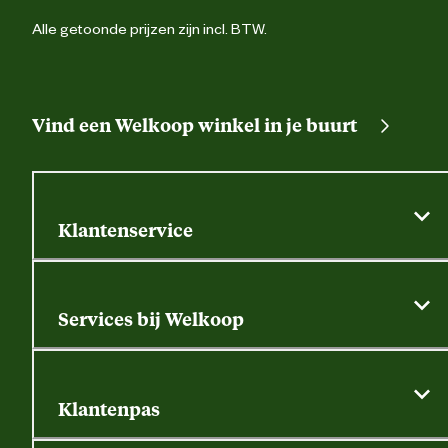
Alle getoonde prijzen zijn incl. BTW.
Vind een Welkoop winkel in je buurt
Klantenservice
Algemene actievoorwaarden
Klantenservice
Services bij Welkoop
Contactformulier
Alle services
Thuisbezorgen
Bewateringsadvies
Retouren, service en garantie
Klantenpas
Dierspecialist