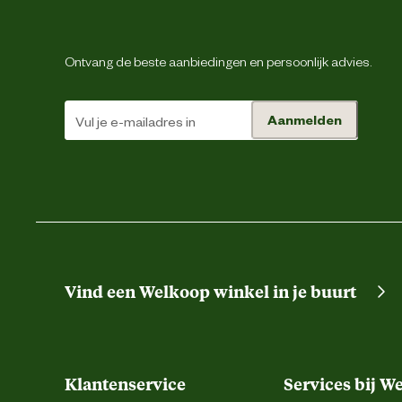
Materiaal binnenzool
Ontvang de beste aanbiedingen en persoonlijk advies.
Materiaal bovenkant schoen
Aanmelden
Materiaal eigenschappen
Materiaal tussenzool
Materiaal zool
Vind een Welkoop winkel in je buurt
Advies & Onderhoud
Onderhoudsadvies
Klantenservice
Services bij W