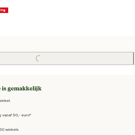
ting
dige prijs € 70,51
e prijs € 82,95
Loading...
 is gemakkelijk
winkel.
g
vanaf 50,- euro*
160 winkels