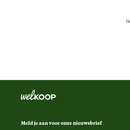
Ean
Ga
Kleur detail
Ontwerp eigenschappen
Schoenmaat
Techniek & Eigenschappen
Fysieke eigenschappen
Materiaal & Samenstelling
Meld je aan voor onze nieuwsbrief
Materiaal binnenvoering