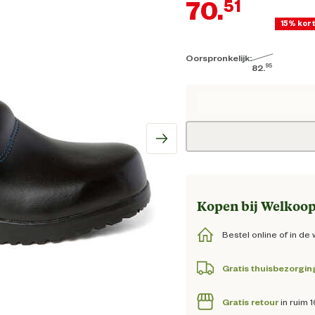
70.
51
15% kor
Oorspronkelijk:
Hui
95
82.
Oorspronkelijk
Kopen bij Welkoop
Bestel online of in de 
Gratis thuisbezorgin
Gratis retour
in ruim 