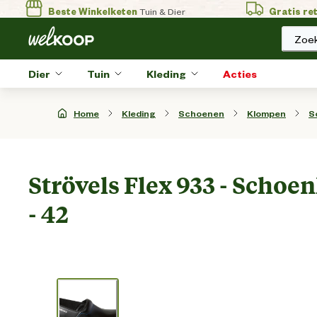
Beste Winkelketen
Tuin & Dier
Gratis re
Zoek
Dier
Tuin
Kleding
Acties
Home
Kleding
Schoenen
Klompen
S
Strövels Flex 933 - Scho
- 42