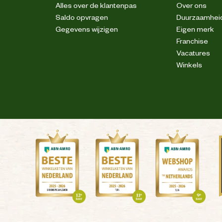
Alles over de klantenpas
Over ons
Saldo opvragen
Duurzaamhei
Gegevens wijzigen
Eigen merk
Allshoes Benelux BV
Franchise
Vacatures
Winkels
Koivistokade 80, 1013BB Amsterdam
info@allshoes.eu