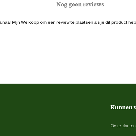
Nog geen reviews
8713458590079
 naar Mijn Welkoop om een review te plaatsen als je dit product he
Zwart
Gesloten hak
42
Lichtgewicht
Kunnen w
Onze klantens
Leer