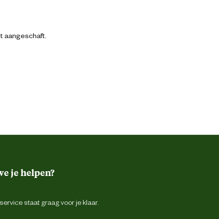
bt aangeschaft.
e je helpen?
ervice staat graag voor je klaar.