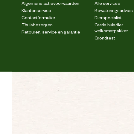
Algemene actievoorwaarden
Alle services
Verantwoordelijke marktdeelnemer (EU)
Klantenservice
Bewateringsadvies
Contactformulier
Dierspecialist
Verantwoordelijke marktdeelnemer naam
Thuisbezorgen
Gratis huisdier
welkomstpakket
Retouren, service en garantie
Grondtest
Verantwoordelijke marktdeelnemer postadres
Verantwoordelijke marktdeelnemer mailadres