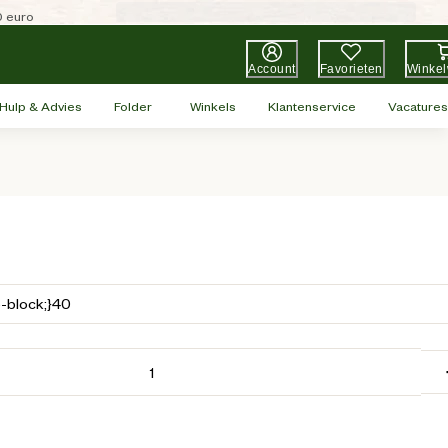
0 euro
Account
Favorieten
Winke
Hulp & Advies
Folder
Winkels
Klantenservice
Vacatures