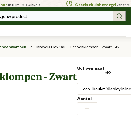
tour
in ruim 160 winkels
Gratis thuisbezorgd
vanaf 5
 jouw product.
Strövels Flex 933 - Schoenklompen - Zwart - 42
choenklompen
Schoenmaat
:
42
enklompen - Zwart
Aantal
−