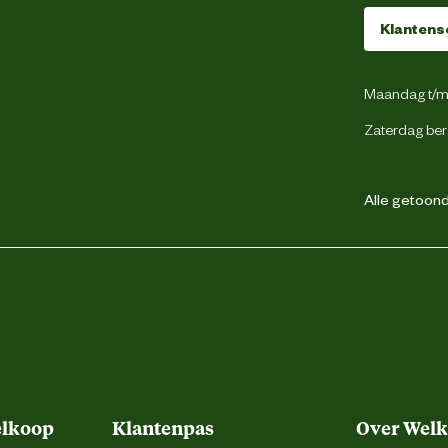
Klantens
Cambrelle
Maandag t/m 
Leer
Zaterdag ber
Waterafstotend
Alle getoonde
Pu/pu
Pu
Regelmatig invetten met ledervet
elkoop
Klantenpas
Over Wel