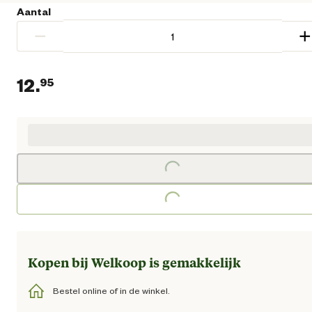
Aantal
−
+
12.
95
Huidige prijs € 12,95
Loading...
Loading...
Kopen bij Welkoop is gemakkelijk
Bestel online of in de winkel.