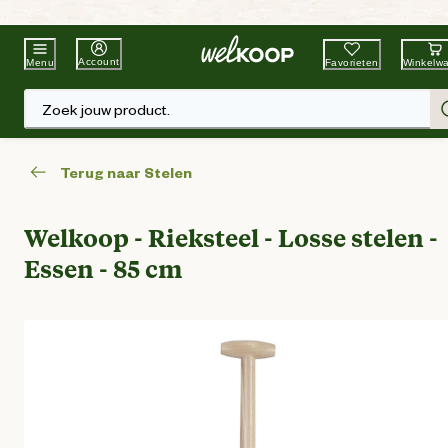
Beste Winkelketen
Tuin & Dier
Account
Favorieten
Winkelw
Menu
Zoek jouw product.
Terug naar Stelen
Welkoop - Rieksteel - Losse stelen -
Essen - 85 cm