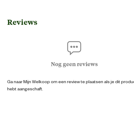
Algemene informatie
Reviews
Ean
87121291108
Artikel breedte
10 
Artikel diepte
4 
Nog geen reviews
Artikel hoogte
90 
Ga naar Mijn Welkoop om een review te plaatsen als je dit produ
hebt aangeschaft.
Lengte steel
85 
Materiaal & Samenstelling
Materiaal steel
Ess