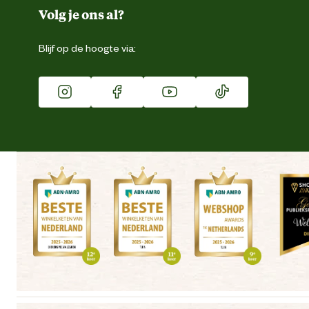
Duurzaamheid
Volg je ons al?
Eigen merk
Blijf op de hoogte via:
Franchise
Vacatures
Winkels