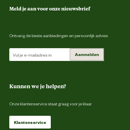
Aantal maanden voeding
Meld je aan voor onze nieuwsbrief
Kalium
Ontvang de beste aanbiedingen en persoonlijk advies.
Materiaal eigenschappen
Mineral
Aanmelden
Samenstelling
organisch-minera
Magnesium
Kunnen we je helpen?
Advies & Onderhoud
Onze klantenservice staat graag voor je klaar.
Na gebruik goed afsluiten, koel, droog en indi
Bewaaradvies
mogelijk donker bewar
Klantenservice