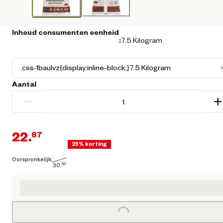
Inhoud consumenten eenheid
:
7.5 Kilogram
Aantal
−
+
22.
87
25% korting
Oorspronkelijk:
Huidige prijs € 22,87
30.
50
Loading...
Oorspronkelijke prijs € 30,50
Loading...