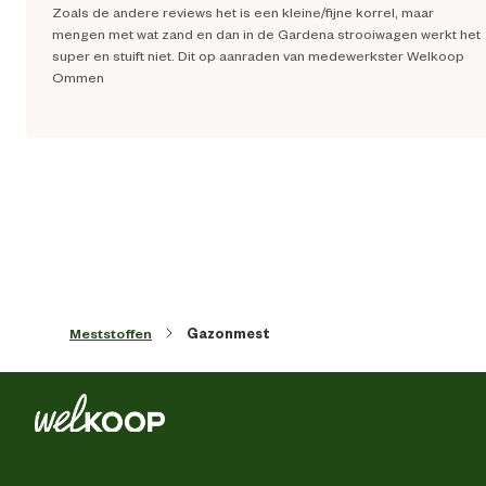
Zoals de andere reviews het is een kleine/fijne korrel, maar
mengen met wat zand en dan in de Gardena strooiwagen werkt het
Milieuvriendelijke en natuurlijke
Organis
super en stuift niet. Dit op aanraden van medewerkster Welkoop
eigenschappen
Ommen
Oppervlakte behandelbaar
250 
Oppervlakte gazon
250 
Prestatie eigenschappen
Langwerke
Productvorm
Granula
Meststoffen
Gazonmest
Stikstof
Materiaal & Samenstelling