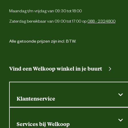
Strooi de gazonmest vanuit 2 richtingen haa
over elkaar voor een optimale verdeling, b
Maandag t/m vrijdag van 09:30 tot 18:00
voorkeur met een speciale strooiwagen vo
Advies
meststoffen. Bij aanhoudende droog weer wat
gebruik
geven voor een optimaal resultaat. Welko
Zaterdag bereikbaar van 09:00 tot 17:00 op
088 - 2324800
Robotmaaier-/mulchmeststof is te gebruiken van
april tot novembe
Alle getoonde prijzen zijn incl. BTW.
Vind een Welkoop winkel in je buurt
Klantenservice
Algemene actievoorwaarden
Klantenservice
Services bij Welkoop