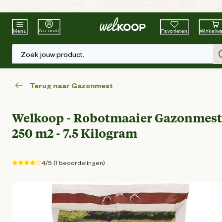
Beste Winkelketen
Tuin & Dier
Account
Favorieten
Winkelw
Menu
Zoek jouw product.
Terug naar Gazonmest
Welkoop - Robotmaaier Gazonmest
250 m2 - 7.5 Kilogram
4/5 (1 beoordelingen)