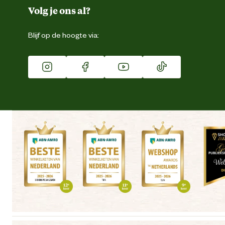
Duurzaamheid
Volg je ons al?
Eigen merk
Blijf op de hoogte via:
Franchise
Vacatures
Winkels