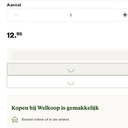
Aantal
−
+
12.
95
Huidige prijs € 12,95
Loading...
Loading...
Kopen bij Welkoop is gemakkelijk
Bestel online of in de winkel.