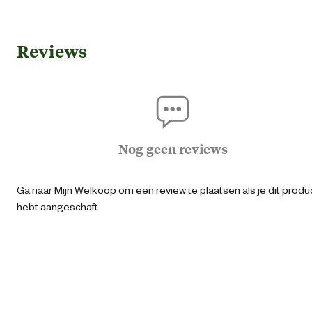
Gebruik & Geschiktheid
Reviews
Ba
Geschikt voor werktuig
Merkusspa
Algemene informatie
Nog geen reviews
Ean
87121291029
Ga naar Mijn Welkoop om een review te plaatsen als je dit produ
Artikel breedte
11 
hebt aangeschaft.
Artikel diepte
5 
Artikel hoogte
94 