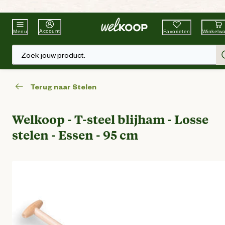
Beste Winkelketen
Tuin & Dier
Account
Favorieten
Winkelw
Menu
Zoek jouw product.
Terug naar Stelen
Welkoop - T-steel blijham - Losse
stelen - Essen - 95 cm