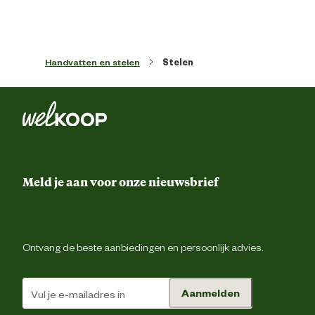
Behandeling steel
Waxla
Diameter steel
95 
Handvatten en stelen
Stelen
Lengte steel
95 
Materiaal & Samenstelling
Meld je aan voor onze nieuwsbrief
Materiaal steel
Ess
Ontvang de beste aanbiedingen en persoonlijk advies.
Aanmelden