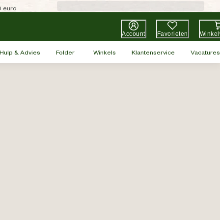
0 euro
Account
Favorieten
Winke
Hulp & Advies
Folder
Winkels
Klantenservice
Vacatures