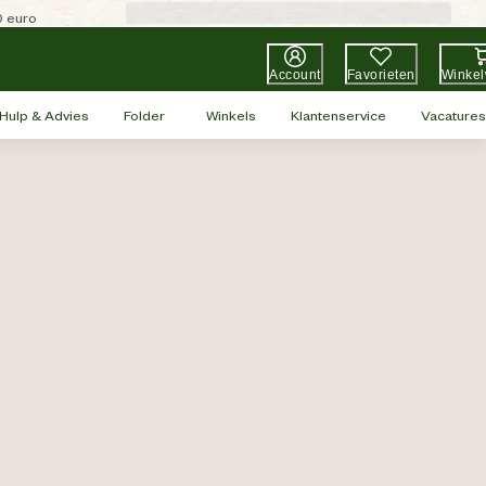
0 euro
Account
Favorieten
Winke
Hulp & Advies
Folder
Winkels
Klantenservice
Vacatures