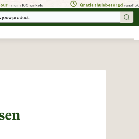
tour
in ruim 160 winkels
Gratis thuisbezorgd
vanaf 5
 jouw product.
sen