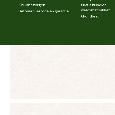
Thuisbezorgen
Gratis huisdier
welkomstpakket
Retouren, service en garantie
Grondtest