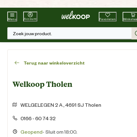
Beste Winkelketen
Tuin & Dier
Account
Favorieten
Winkelw
Menu
Zoek jouw product.
Terug naar winkeloverzicht
Welkoop Tholen
WELGELEGEN
2 A
,
4691 SJ
Tholen
0166 - 60 74 32
Geopend
-
Sluit om 18:00.