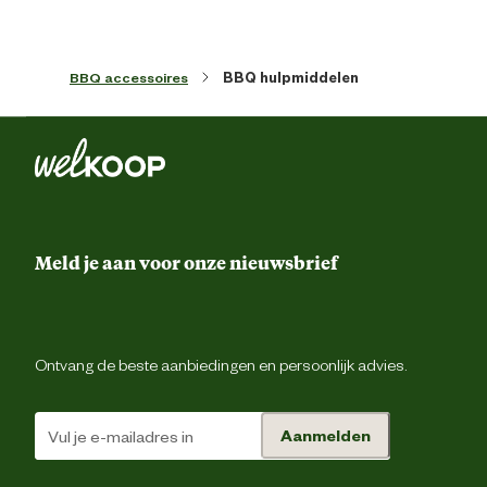
Artikel diepte
19.8 
BBQ accessoires
BBQ hulpmiddelen
Artikel hoogte
23.2 
Kleur detail
r
Lengte
21.5 
Meld je aan voor onze nieuwsbrief
Materiaal & Samenstelling
Materiaal
R
Ontvang de beste aanbiedingen en persoonlijk advies.
Advies & Onderhoud
Aanmelden
Garantie
1 ja