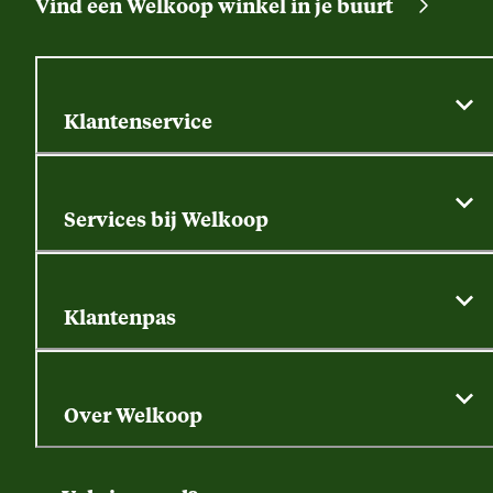
Vind een Welkoop winkel in je buurt
Klantenservice
Algemene actievoorwaarden
Klantenservice
Services bij Welkoop
Contactformulier
Alle services
Thuisbezorgen
Bewateringsadvies
Retouren, service en garantie
Klantenpas
Dierspecialist
Alles over de klantenpas
Gratis huisdier welkomstpakket
Saldo opvragen
Grondtest
Over Welkoop
Gegevens wijzigen
Over ons