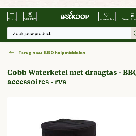
Beste Winkelketen
Tuin & Dier
Account
Favorieten
Winkelw
Menu
Zoek jouw product.
Terug naar BBQ hulpmiddelen
Cobb Waterketel met draagtas - BB
accessoires - rvs