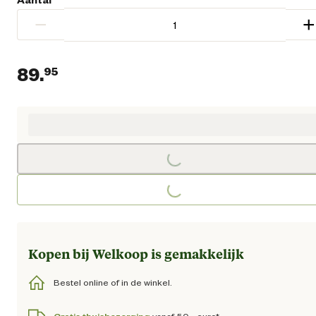
−
+
89.
95
Huidige prijs € 89,95
Loading...
Loading...
Kopen bij Welkoop is gemakkelijk
Bestel online of in de winkel.