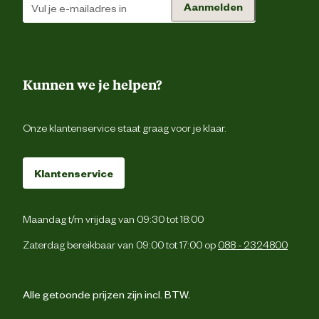
Aanmelden
Russ
Scherpe boterblo
Kunnen we je helpen?
Sint jacobskru
Smalle weegbr
Onze klantenservice staat graag voor je klaar.
Smeerwort
Klantenservice
Speenkru
Speerdist
Maandag t/m vrijdag van 09:30 tot 18:00
Zaterdag bereikbaar van 09:00 tot 17:00 op
088 - 2324800
Stobb
Tweezaadlobbige onkruid
Alle getoonde prijzen zijn incl. BTW.
Vogelmu