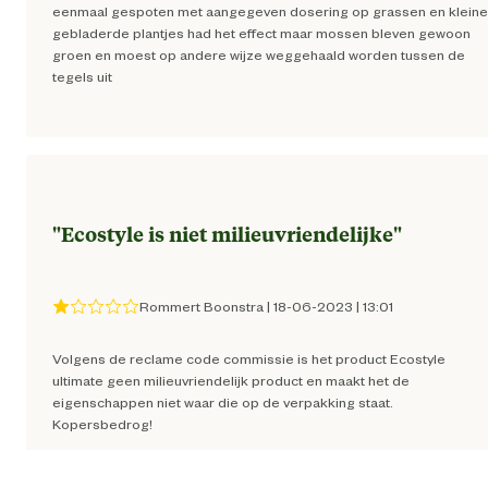
eenmaal gespoten met aangegeven dosering op grassen en kleine
gebladerde plantjes had het effect maar mossen bleven gewoon
Brandnete
groen en moest op andere wijze weggehaald worden tussen de
tegels uit
Eenzaadlobbige onkruid
Gehoornde klaverzuri
Haagwin
"
Ecostyle is niet milieuvriendelijke
"
Heermo
Hondsdr
Rommert Boonstra
|
18-06-2023
|
13:01
Kamil
Volgens de reclame code commissie is het product Ecostyle
Klav
ultimate geen milieuvriendelijk product en maakt het de
eigenschappen niet waar die op de verpakking staat.
Kopersbedrog!
Klein kruiskru
Kruipende boterblo