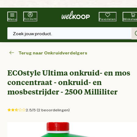
Beste Winkelketen
Tuin & Dier
Account
Favorieten
Winkelw
Menu
Zoek jouw product.
Terug naar Onkruidverdelgers
ECOstyle Ultima onkruid- en mos
concentraat - onkruid- en
mosbestrijder - 2500 Milliliter
2.5/5 (2 beoordelingen)