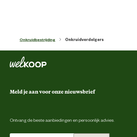
Kweekgr
Madeli
Melkdist
Onkruidbestrijding
Onkruidverdelgers
Onkruid in gri
Onkruid onder houtachti
Tegen soort onkruid
beplanting
Onkruid op bestrati
Meld je aan voor onze nieuwsbrief
Onkruid op onbeteelde terrein
Paardenblo
Ontvang de beste aanbiedingen en persoonlijk advies.
Perzikkru
Ridderzuri