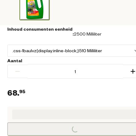
Inhoud consumenten eenheid
:
2500 Milliliter
Aantal
−
+
68.
95
Huidige prijs € 68,95