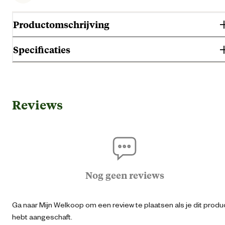
Productomschrijving
Specificaties
Algemene informatie
Reviews
Ean
94147014002
Artikel breedte
18 
Artikel diepte
4.5 
Nog geen reviews
Artikel hoogte
11.5 
Ga naar Mijn Welkoop om een review te plaatsen als je dit produ
hebt aangeschaft.