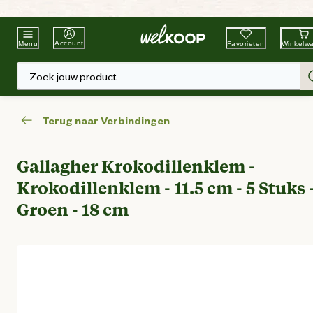
Beste Winkelketen
Tuin & Dier
Account
Favorieten
Winkelw
Menu
Zoek jouw product.
Terug naar Verbindingen
Gallagher Krokodillenklem -
Krokodillenklem - 11.5 cm - 5 Stuks 
Groen - 18 cm