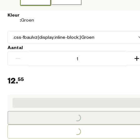
Kleur
:
Groen
Aantal
−
+
12.
55
Huidige prijs € 12,55
Loading...
Loading...