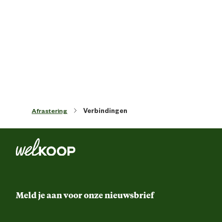
Inhoud consumenten eenheid
5 Stu
Kleur detail
Gro
Advies & Onderhoud
Garantie
2 ja
Afrastering
Verbindingen
Meld je aan voor onze nieuwsbrief