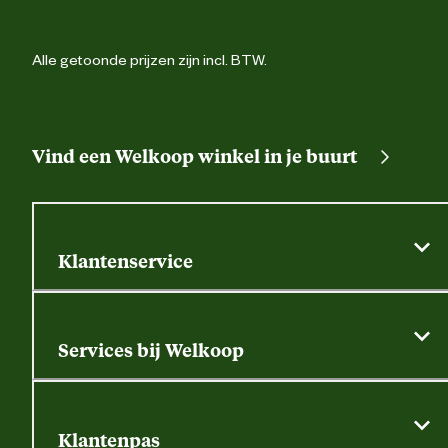
Alle getoonde prijzen zijn incl. BTW.
Vind een Welkoop winkel in je buurt
Klantenservice
Algemene actievoorwaarden
Klantenservice
Services bij Welkoop
Contactformulier
Alle services
Thuisbezorgen
Bewateringsadvies
Retouren, service en garantie
Klantenpas