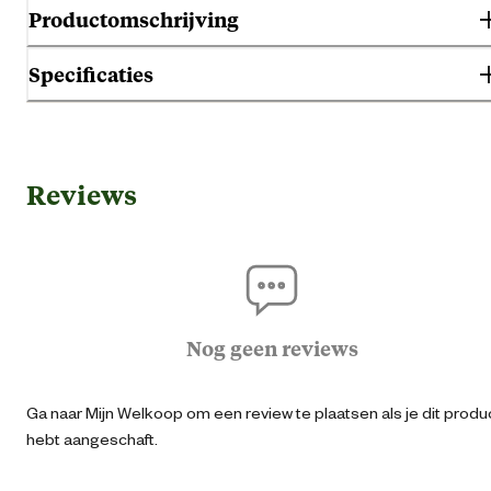
Productomschrijving
Specificaties
Gebruik & Geschiktheid
Reviews
K
Geschikt voor diersoort
Paa
Ru
Nog geen reviews
Algemene informatie
Ga naar Mijn Welkoop om een review te plaatsen als je dit produ
Ean
87132350108
hebt aangeschaft.
Artikel breedte
40 