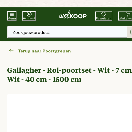
Beste Winkelketen
Tuin & Dier
Account
Favorieten
Winkelw
Menu
Zoek jouw product.
Terug naar Poortgrepen
Gallagher - Rol-poortset - Wit - 7 cm
Wit - 40 cm - 1500 cm