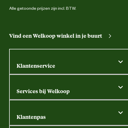
Alle getoonde prijzen zijn incl. BTW.
Vind een Welkoop winkel in je buurt
Klantenservice
Algemene actievoorwaarden
Klantenservice
Services bij Welkoop
Contactformulier
Alle services
Thuisbezorgen
Bewateringsadvies
Retouren, service en garantie
Klantenpas
Dierspecialist