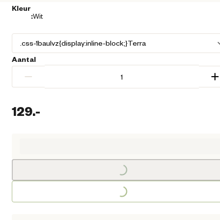
Kleur
:
Wit
Aantal
−
+
129.
-
Huidige prijs € 129,00
Loading...
Loading...