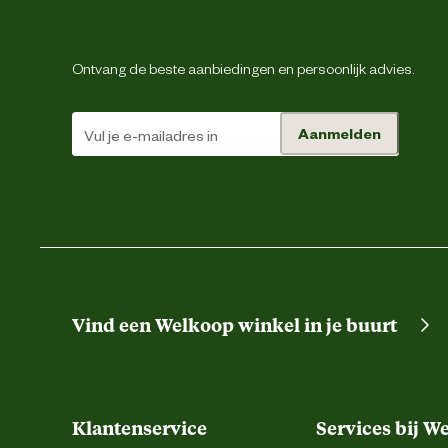
Inhoud consumenten eenheid
Ontvang de beste aanbiedingen en persoonlijk advies.
Kleur detail
Aanmelden
Lengte
Lengte afrastering
Type geleider
Vind een Welkoop winkel in je buurt
Klantenservice
Services bij W