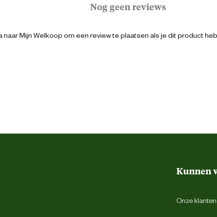
Wild
Nog geen reviews
Mobile
 naar Mijn Welkoop om een review te plaatsen als je dit product he
8713235019335
8 cm
20000 cm
Kunnen w
8 cm
Onze klantens
15 cm