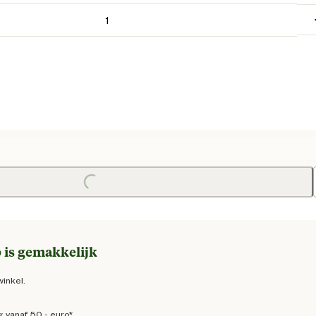
 prijs € 17,75
Loading...
 is gemakkelijk
winkel.
g
vanaf 50,- euro*