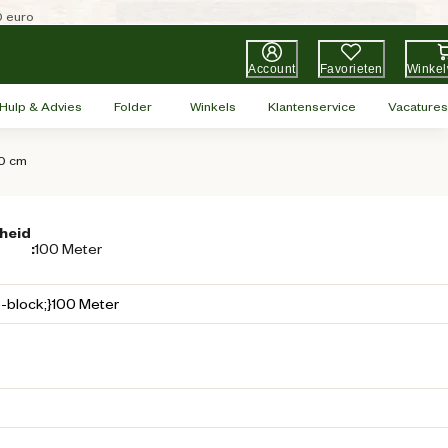
0 euro
Account
Favorieten
Winke
Hulp & Advies
Folder
Winkels
Klantenservice
Vacatures
00 cm
heid
:
100 Meter