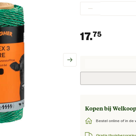
−
17.
75
Huidige
Kopen bij Welkoop
Bestel online of in de 
Gratis thuisbezorgin