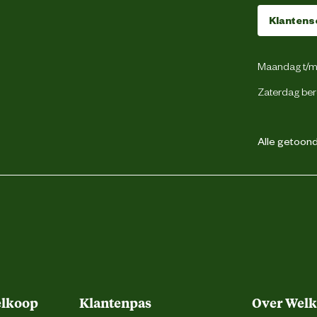
Klantens
100 Meter
Maandag t/m 
Groen
Zaterdag ber
10000 cm
Alle getoonde
500 meter
Polywire
elkoop
Klantenpas
Over Wel