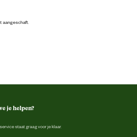
bt aangeschaft.
e je helpen?
ervice staat graag voor je klaar.