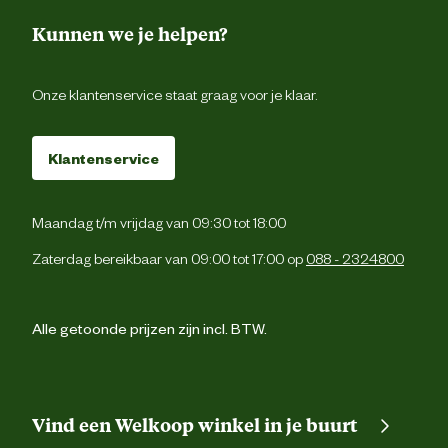
ml, Berberis vulgaris 0,02 ml, Juniper
communis 0,006 ml. Alcohol 35% v/
Kunnen we je helpen?
Advies & Onderhoud
Onze klantenservice staat graag voor je klaar.
Vermijd direct zonlicht, bewaren tussen de 5-
Bewaaradvies
Klantenservice
grad
Advies
Gebruik volgens aanwijzing op de verpakki
Maandag t/m vrijdag van 09:30 tot 18:00
gebruik
Zaterdag bereikbaar van 09:00 tot 17:00 op
088 - 2324800
Alle getoonde prijzen zijn incl. BTW.
Vind een Welkoop winkel in je buurt