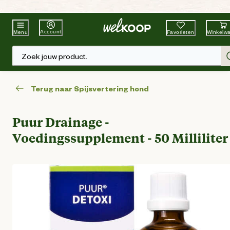
Beste Winkelketen
Tuin & Dier
Account
Favorieten
Winkelw
Menu
Zoek jouw product.
Terug naar Spijsvertering hond
Puur Drainage -
Voedingssupplement - 50 Milliliter