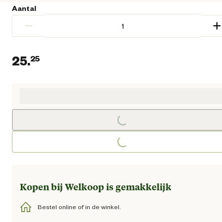
Aantal
−
+
25.
25
Huidige prijs € 25,25
Loading...
Loading...
Kopen bij Welkoop is gemakkelijk
Bestel online of in de winkel.