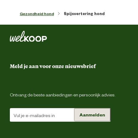
Gezondheid hond
Spijsvertering hond
Materiaal & Samenstelling
Gebruik volgens aanwijzing op 
Voedingsvoorschrift
verpakki
Aqua, Carduus marianus, Ribes nigru
Taraxacum officinale, Arctium lappa, Vio
Meld je aan voor onze nieuwsbrief
tricolor, Solidago virgaurea, Betula alb
Galium aparine, Centaurium erythrae
Equisetum arvense, Juniperus communi
Cynara scolymus, Orthosiphon stamineu
Arctostaphylos uva ursi, Curcu
xanthorrhiza, Angelica archangelic
Ontvang de beste aanbiedingen en persoonlijk advies.
Rosmarinus officinalis, Uncaria tomentos
Ingredienten
Hydrastis canadensi
Toevoegingsmiddelen Natuurlij
aromatische stoffen – botanis
Aanmelden
gedefinieerd/ Additifs Aromatiques nature
- botaniquement définis/ Zusatzstof
Natürliche Aromen – botanisch definier
Additives Natural aromatics – botanical
defined (per ml): Taraxacum officinale 0,