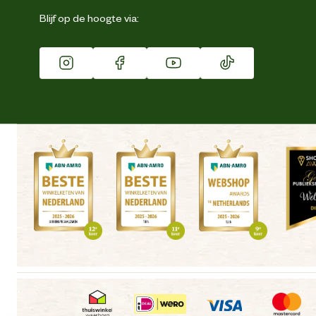
Eigen merk
Blijf op de hoogte via:
Franchise
Vacatures
Winkels