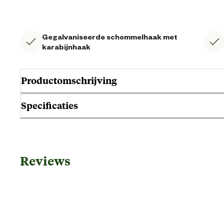
Gegalvaniseerde schommelhaak met
karabijnhaak
Productomschrijving
Specificaties
Algemene informatie
Reviews
Ean
Artikel breedte
Artikel diameter