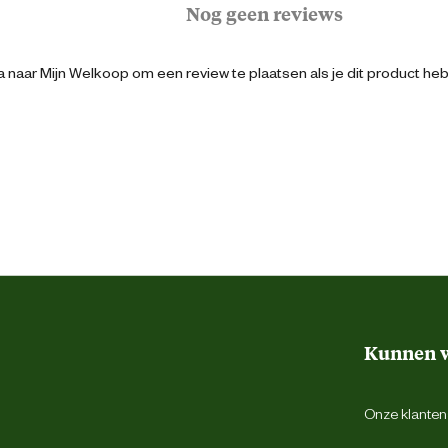
Nog geen reviews
10 cm
 naar Mijn Welkoop om een review te plaatsen als je dit product he
24 cm
4 Stuks
Grijs
Kunnen w
Tuv keuring
Onze klantens