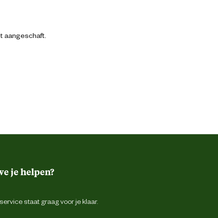
bt aangeschaft.
e je helpen?
ervice staat graag voor je klaar.