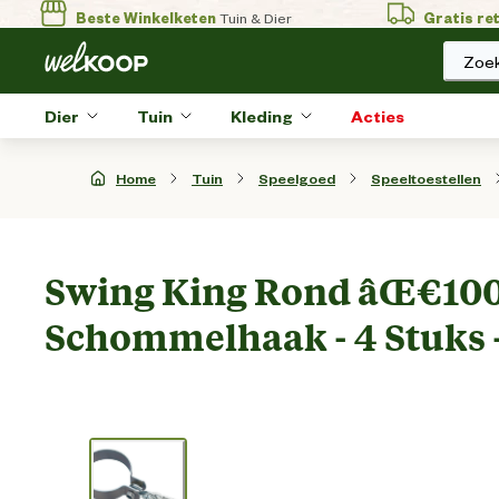
Beste Winkelketen
Tuin & Dier
Gratis re
Zoek
Dier
Tuin
Kleding
Acties
Home
Tuin
Speelgoed
Speeltoestellen
Swing King Rond âŒ€100 
Schommelhaak - 4 Stuks - 