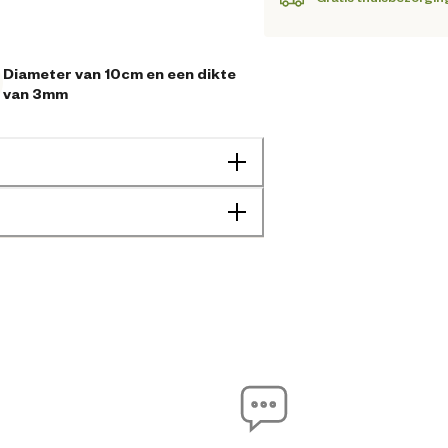
Diameter van 10cm en een dikte
van 3mm
8720701436824
3 cm
10 cm