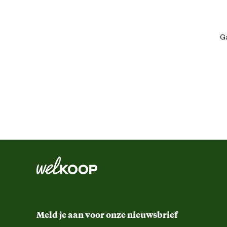
Artikel diepte
Ga
Artikel hoogte
Inhoud consumenten eenheid
Kleur detail
Techniek & Eigenschappen
Veiligheids eigenschappen
Materiaal & Samenstelling
Meld je aan voor onze nieuwsbrief