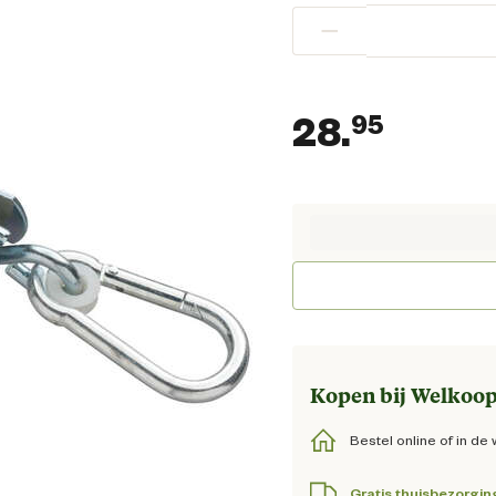
−
28.
95
Huidig
Kopen bij Welkoop
Bestel online of in de 
Gratis thuisbezorgin