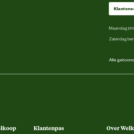
Nee
Klantens
Metaal
Maandag t/m 
Zaterdag ber
Alle getoonde
elkoop
Klantenpas
Over Wel