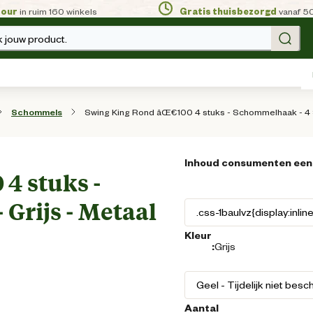
tour
in ruim 160 winkels
Gratis thuisbezorgd
vanaf 5
 jouw product.
Swing King Rond âŒ€100 4 stuks - Schommelhaak - 4 St
Schommels
Inhoud consumenten een
4 stuks -
Grijs - Metaal
Kleur
:
Grijs
Aantal