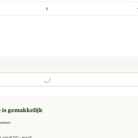
Loading...
e prijs € 28,95
 is gemakkelijk
winkel.
g
vanaf 50,- euro*