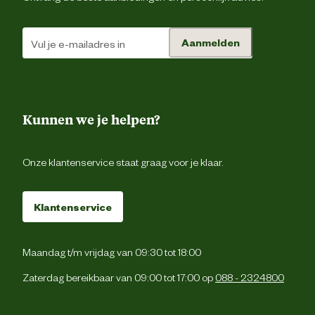
Het hout van dit product is per onderde
onder druk en komo-keur geïmpregneer
Het is niet noodzakelijk om het product 
Aanmelden
behandelen. Door weersinvloeden zal h
hout vergrijzen en kan lichte scheurvormi
Onderhoudsadvies
optreden, dit heeft geen invloed op 
levensduur. Om deze werking tegen te ga
kan ervoor gekozen worden om het hout 
behandelen met een tuinhoutbeits, (ge
afsluitende verf- of laklaag aanbrengen
Kunnen we je helpen?
Onze klantenservice staat graag voor je klaar.
Klantenservice
Maandag t/m vrijdag van 09:30 tot 18:00
Zaterdag bereikbaar van 09:00 tot 17:00 op
088 - 2324800