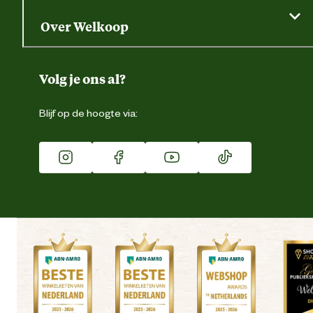
Saldo opvragen
Grondtest
Over Welkoop
Gegevens wijzigen
Over ons
Duurzaamheid
Volg je ons al?
Eigen merk
Blijf op de hoogte via:
Franchise
Vacatures
Winkels