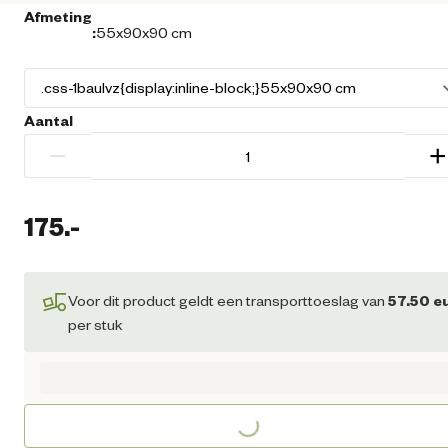
Afmeting
:
55x90x90 cm
Aantal
−
+
175.
-
Huidige prijs € 175,00
Voor dit product geldt een transporttoeslag van
57.50
e
per stuk
Loading...