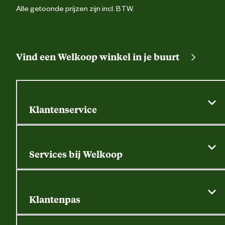
Alle getoonde prijzen zijn incl. BTW.
Vind een Welkoop winkel in je buurt
Klantenservice
Algemene actievoorwaarden
Klantenservice
Services bij Welkoop
Contactformulier
Alle services
Thuisbezorgen
Bewateringsadvies
Retouren, service en garantie
Klantenpas
Dierspecialist
Alles over de klantenpas
Gratis huisdier welkomstpakket