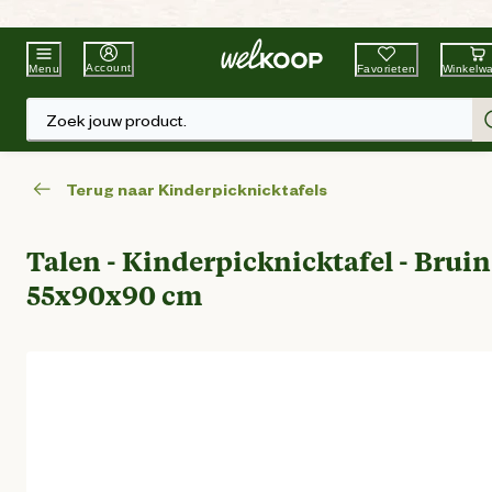
Beste Winkelketen
Tuin & Dier
Account
Favorieten
Winkelw
Menu
Zoek jouw product.
Terug naar Kinderpicknicktafels
Talen - Kinderpicknicktafel - Bruin
55x90x90 cm