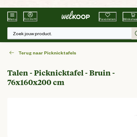
Beste Winkelketen
Tuin & Dier
Account
Favorieten
Winkelw
Menu
Zoek jouw product.
Terug naar Picknicktafels
Talen - Picknicktafel - Bruin -
76x160x200 cm