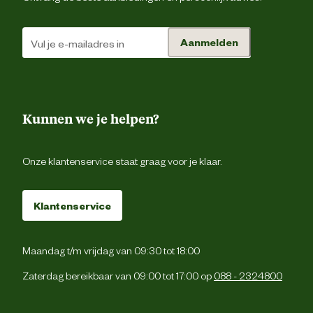
Het hout van dit product is per onderde
onder druk en komo-keur geïmpregneer
Het is niet noodzakelijk om het product 
Aanmelden
behandelen. Door weersinvloeden zal h
hout vergrijzen en kan lichte scheurvormi
Onderhoudsadvies
optreden, dit heeft geen invloed op 
levensduur. Om deze werking tegen te ga
kan ervoor gekozen worden om het hout 
behandelen met een tuinhoutbeits, (ge
afsluitende verf- of laklaag aanbrengen
Kunnen we je helpen?
Onze klantenservice staat graag voor je klaar.
Klantenservice
Maandag t/m vrijdag van 09:30 tot 18:00
Zaterdag bereikbaar van 09:00 tot 17:00 op
088 - 2324800