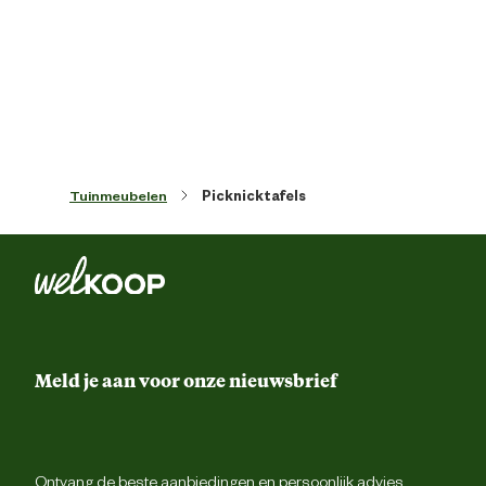
Kleur detail
Bru
Type hout
Naaldho
Vorm
Rechtho
Tuinmeubelen
Picknicktafels
Materiaal & Samenstelling
Fsc keurmerk
Materiaal
Ho
Meld je aan voor onze nieuwsbrief
Materiaal tafelblad
Ho
Advies & Onderhoud
Ontvang de beste aanbiedingen en persoonlijk advies.