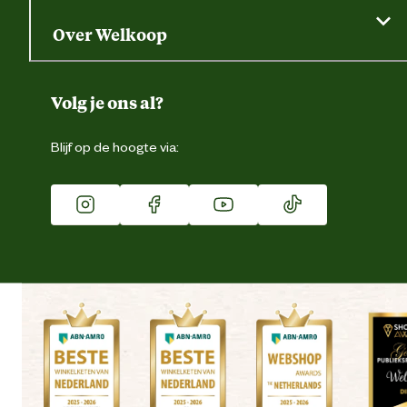
Saldo opvragen
Grondtest
Over Welkoop
Gegevens wijzigen
Over ons
Duurzaamheid
Volg je ons al?
Eigen merk
Blijf op de hoogte via:
Franchise
Vacatures
Winkels