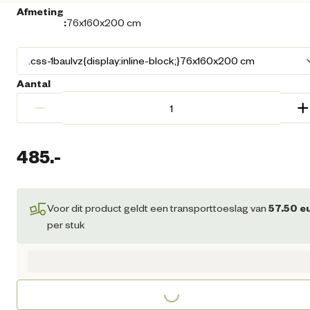
Afmeting
:
76x160x200 cm
Aantal
−
+
485.
-
Huidige prijs € 485,00
Voor dit product geldt een transporttoeslag van
57.50
e
per stuk