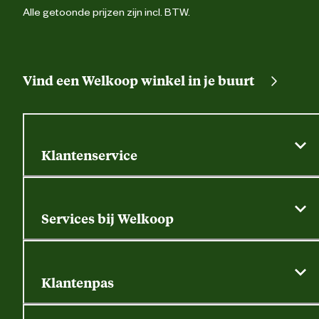
Alle getoonde prijzen zijn incl. BTW.
Vind een Welkoop winkel in je buurt
Klantenservice
Algemene actievoorwaarden
Klantenservice
Services bij Welkoop
Contactformulier
Alle services
Thuisbezorgen
Bewateringsadvies
Retouren, service en garantie
Klantenpas
Dierspecialist
Alles over de klantenpas
Gratis huisdier welkomstpakket