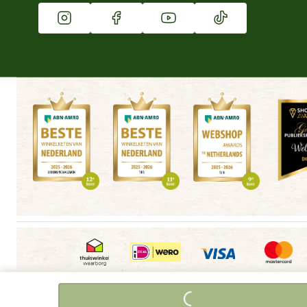
Vacatures
Winkels
Algemene voorwaarden
Copyright
Cookieverklaring
|
|
|