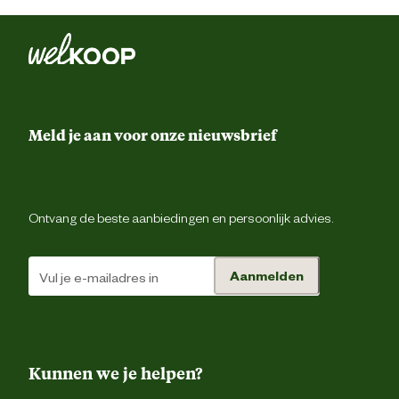
pindakaas! Het gaat is nog steeds te klein voor de kraaiachtigen
(en de spijlen te dun voor houvast)
Meld je aan voor onze nieuwsbrief
"
Komt geen vogel op af.
"
Martine Broek
|
03-01-2023
|
23:19
Ontvang de beste aanbiedingen en persoonlijk advies.
Een prijzige miskoop. Hij hangt nu een aantal weken in de tuin. Nog
Aanmelden
geen vogel op/in gezien. Ze durven er niet in of kunnen er niet in.
Echt weggegooid geld dit.
Kunnen we je helpen?