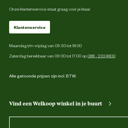
"
Vogels durven er niet in
"
Onze klantenservice staat graag voor je klaar.
Klantenservice
Jeroen Brinkman
|
15-01-2022
|
15:36
Ik heb deze houder gekocht, zodat de pindakaas niet opgegeten
Maandag t/m vrijdag van 09:30 tot 18:00
kon worden door eksters en spreeuwen. Daarvoor kunnen ze bij de
andere pindakaas terecht. Een paar keer heb ik een pimpelmees
Zaterdag bereikbaar van 09:00 tot 17:00 op
088 - 2324800
bij de pindakaas in de kooi gezien, maar het lijkt wel of ze er bang
voor zijn. Geen groot succes helaas
Alle getoonde prijzen zijn incl. BTW.
Vind een Welkoop winkel in je buurt