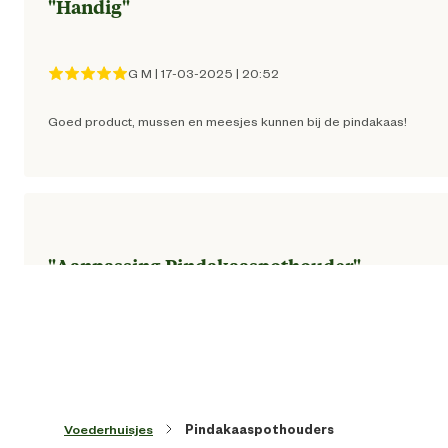
"
Handig
"
Artikel hoogte
20.7 
G M
|
17-03-2025
|
20:52
Functionele eigenschappen
Vliegenvang
Goed product, mussen en meesjes kunnen bij de pindakaas!
"
Aanpassing Pindakaaspothouder
"
Rob van O
|
10-01-2025
|
12:48
In reactie op de nu 2 negatieve en ook voor herkenbare reviews: ik
heb een ijzeren, verticale spijl weggeknipt, recht voor de houder, of
te wel het gaat groter gemaakt, en nu komen (durven!) de vogels,
Voederhuisjes
Pindakaaspothouders
van mezen tot vinken en mussen, wel te komen eten van de