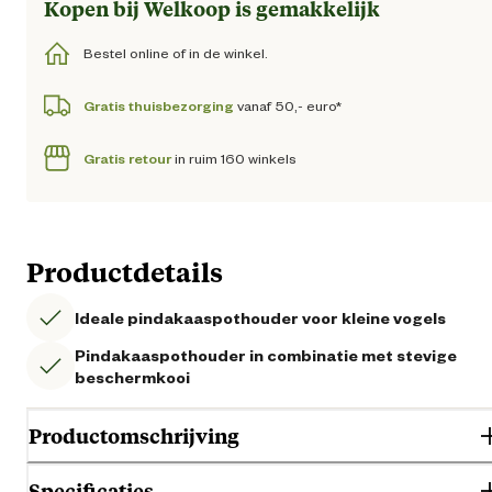
Kopen bij Welkoop is gemakkelijk
Bestel online of in de winkel.
Gratis thuisbezorging
vanaf 50,- euro*
Gratis retour
in ruim 160 winkels
Productdetails
Ideale pindakaaspothouder voor kleine vogels
Pindakaaspothouder in combinatie met stevige
beschermkooi
Productomschrijving
Specificaties
De Vogelbescherming pindakaaspothouder London is een