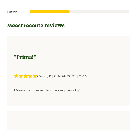
Vi
1 ster
Winterkoni
Meest recente reviews
Plaatsing
Hange
Algemene informatie
"
Prima!
"
Ean
50510542650
Conny K
|
03-04-2025
|
11:45
Artikel breedte
21.9 
Mussen en mezen kunnen er prima bij!
Artikel diameter
22 
Artikel diepte
21.9 