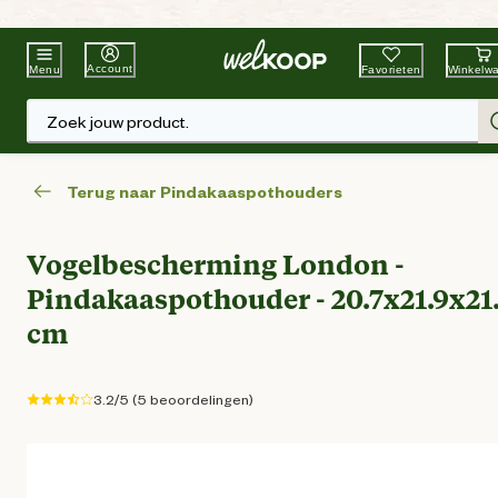
Beste Winkelketen
Tuin & Dier
Account
Favorieten
Winkelw
Menu
Zoek jouw product.
Terug naar Pindakaaspothouders
Vogelbescherming London -
Pindakaaspothouder - 20.7x21.9x21
cm
3.2/5 (5 beoordelingen)