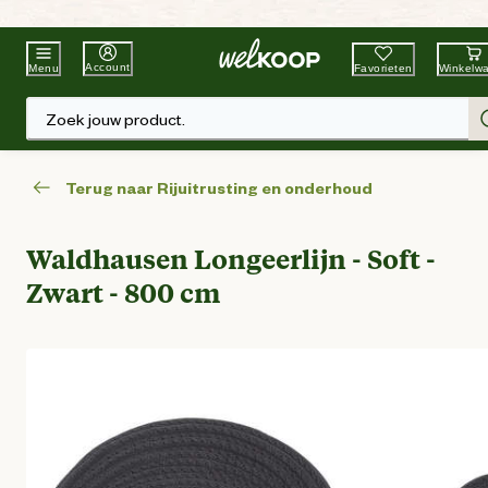
Beste Winkelketen
Tuin & Dier
Account
Favorieten
Winkelw
Menu
Zoek jouw product.
Terug naar Rijuitrusting en onderhoud
Waldhausen Longeerlijn - Soft -
Zwart - 800 cm