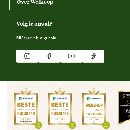
Over Welkoop
Gegevens wijzigen
Over ons
Duurzaamheid
Volg je ons al?
Eigen merk
Blijf op de hoogte via:
Franchise
Vacatures
Winkels