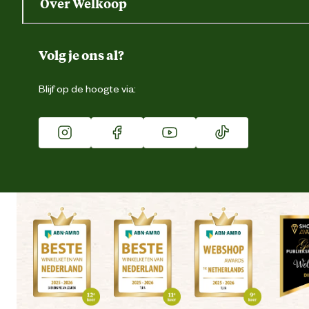
Over Welkoop
Gegevens wijzigen
Over ons
Duurzaamheid
Volg je ons al?
Eigen merk
Blijf op de hoogte via:
Franchise
Vacatures
Winkels