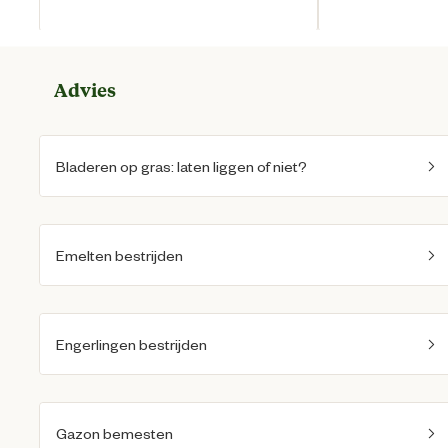
Huidige prijs € 9,75
H
Advies
Bladeren op gras: laten liggen of niet?
Emelten bestrijden
Engerlingen bestrijden
Gazon bemesten