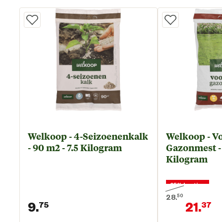
Welkoop - 4-Seizoenenkalk
Welkoop - Vo
- 90 m2 - 7.5 Kilogram
Gazonmest - 
Kilogram
25% korting
28.
50
9.
21.
75
37
Oorspronkelijke 