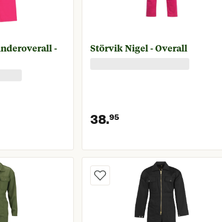
inderoverall -
Störvik Nigel - Overall
38.
95
prijs € 24,95
Huidige prijs € 3