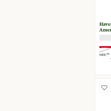
Have
Amer
20% k
149.
95
Oorspr