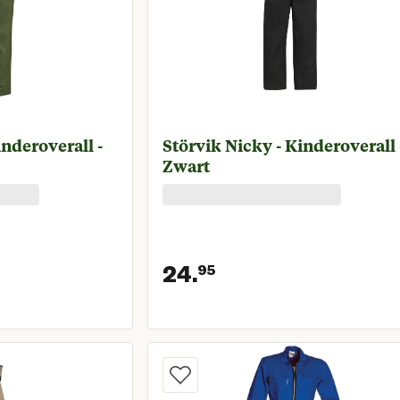
inderoverall -
Störvik Nicky - Kinderoverall 
Zwart
24.
95
prijs € 24,95
Huidige prijs € 2