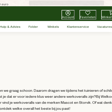
0 euro
Account
Favorieten
Winke
Hulp & Advies
Folder
Winkels
Klantenservice
Vacatures
n we graag schoon. Daarom dragen we tijdens het tuinieren of schi
st je dat er voor iedere klus weer andere werkoveralls zijn?Bij Welk
 vind je werkoveralls van de merken Mascot en Storvik. Of wat denk
ntdek welke overall het beste bij jou past!