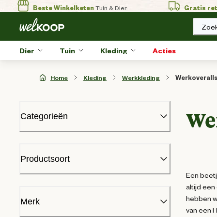
Beste Winkelketen
Tuin & Dier
Gratis re
Zoek
Dier
Tuin
Kleding
Acties
Home
Kleding
Werkkleding
Werkoverall
We
Categorieën
Ruiterkleding
Schoenen
Productsoort
Werkschoenen
Een beetj
Vrijetijdskleding
altijd ee
Werkkleding
Amerikaanse overall
(
11
)
hebben we
Werkoveralls
Merk
van een H
Amerikaanse overalls