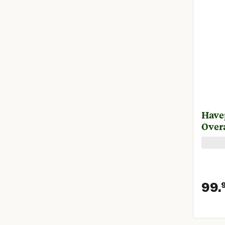
Have
Overa
99.