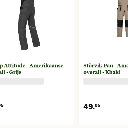
p Attitude - Amerikaanse
Störvik Pan - Amerikaanse
ll - Grijs
overall - Khaki
49.
95
95
Huidige prijs € 99,95
Huidige 