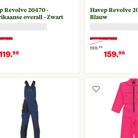
p Revolve 20470 -
Havep Revolve 204
kaanse overall - Zwart
Blauw
orting
20% korting
199.
95
119.
159.
96
96
onkelijke prijs € 149,95
Oorspronkelijke prijs 
Huidige prijs € 119,96
Hui