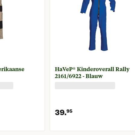
HaVeP® Kinderoverall Rally
2161/6922 - Blauw
39.
95
prijs € 49,95
Huidige prijs € 3