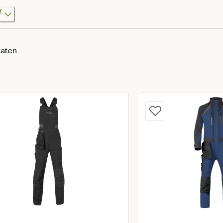
r
taten