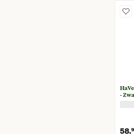
HaVeP
- Zwa
58.