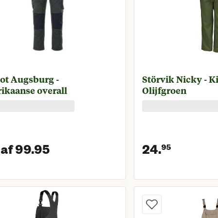
ot Augsburg -
Störvik Nicky - K
ikaanse overall
Olijfgroen
af 99.95
24.
95
Vanaf huidige prijs € 99,95
Huidige 