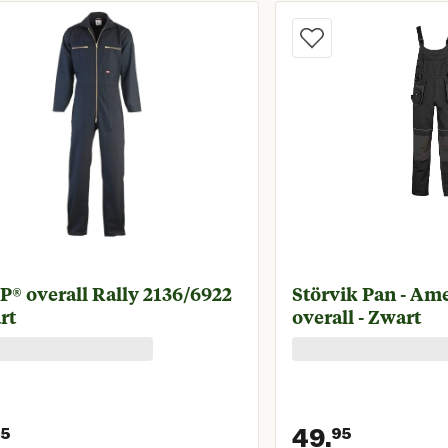
® overall Rally 2136/6922
Störvik Pan - Amerikaanse
rt
overall - Zwart
49.
95
95