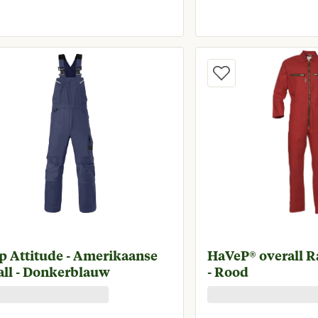
Huidige prijs € 58,95
Huidige 
p Attitude - Amerikaanse
HaVeP® overall R
all - Donkerblauw
- Rood