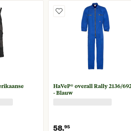
HaVeP® overall Rally 2136/69
- Blauw
58.
95