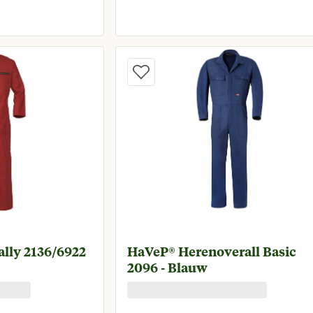
prijs € 49,95
Huidige prijs € 5
ally 2136/6922
HaVeP® Herenoverall Basic
2096 - Blauw