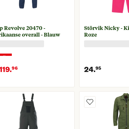
p Revolve 20470 -
Störvik Nicky - K
ikaanse overall - Blauw
Roze
orting
119.
24.
96
95
onkelijke prijs € 149,95
Huidige prijs € 119,96
Huidige 