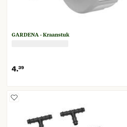
GARDENA - Kraanstuk
4.
39
Huidige prijs € 4,39