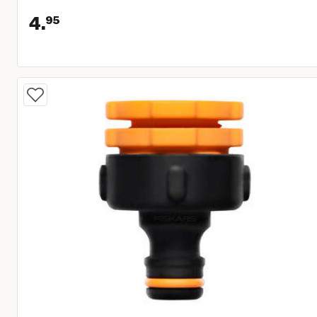
4.
95
Huidige prijs € 4,95