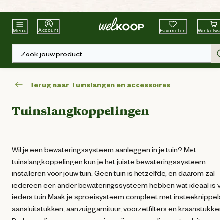
Beste Winkelketen
Tuin & Dier
Account
Favorieten
Winkelw
Menu
Zoek jouw product.
Terug naar Tuinslangen en accessoires
Tuinslangkoppelingen
Wil je een bewateringssysteem aanleggen in je tuin? Met
tuinslangkoppelingen kun je het juiste bewateringssysteem
installeren voor jouw tuin. Geen tuin is hetzelfde, en daarom zal
iedereen een ander bewateringssysteem hebben wat ideaal is 
ieders tuin.Maak je sproeisysteem compleet met insteeknippel
aansluitstukken, aanzuiggarnituur, voorzetfilters en kraanstukke