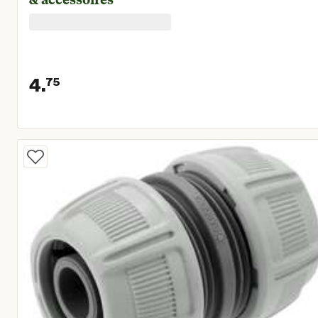
4.
75
Huidige prijs € 4,75