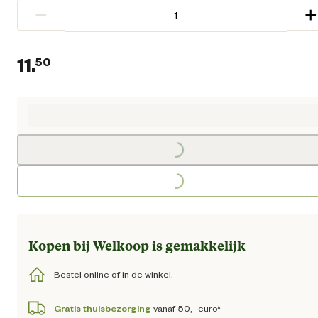
−
+
11.
50
Huidige prijs € 11,50
Loading...
Loading...
Kopen bij Welkoop is gemakkelijk
Bestel online of in de winkel.
Gratis thuisbezorging
vanaf 50,- euro*