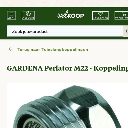
Beste Winkelketen
Tuin & Dier
Account
Favorieten
Winkelw
Menu
Zoek jouw product.
Terug naar Tuinslangkoppelingen
GARDENA Perlator M22 - Koppelin