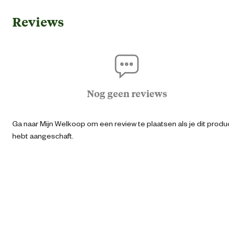
Reviews
Ean
40785002906
Artikel breedte
7.8 
Artikel diepte
1.9 
Nog geen reviews
Artikel hoogte
13 
Ga naar Mijn Welkoop om een review te plaatsen als je dit produ
hebt aangeschaft.