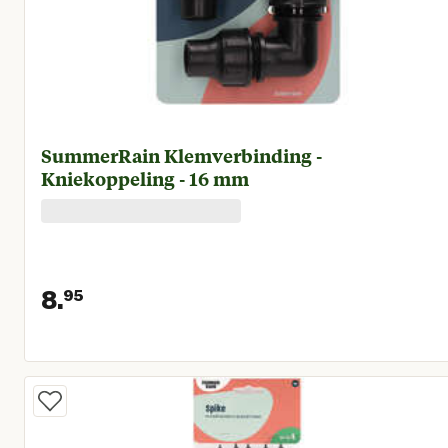
SummerRain Klemverbinding -
Kniekoppeling - 16 mm
8.
95
Huidige prijs € 8,95