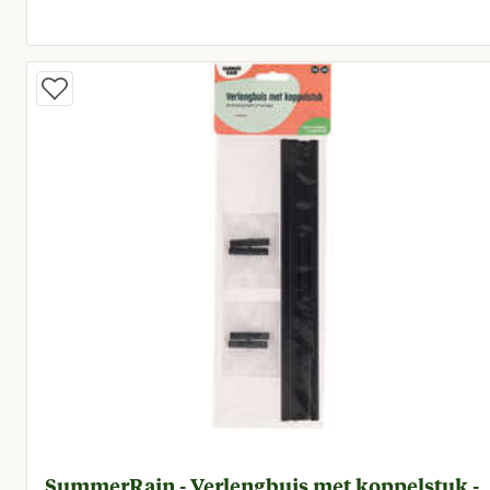
Huidige prijs € 6,95
SummerRain - Verlengbuis met koppelstuk -