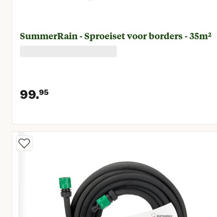
SummerRain - Sproeiset voor borders - 35m²
99.
95
Huidige prijs € 99,95