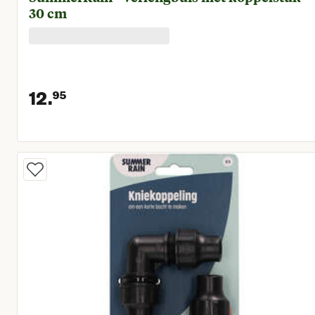
30 cm
12.
95
Huidige prijs € 12,95