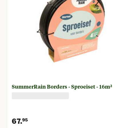
SummerRain Borders - Sproeiset - 16m²
67.
95