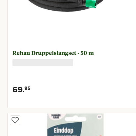
Rehau Druppelslangset - 50 m
69.
95
Huidige prijs € 69,95