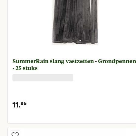
SummerRain slang vastzetten - Grondpennen
- 25 stuks
11.
95
Huidige prijs € 11,95