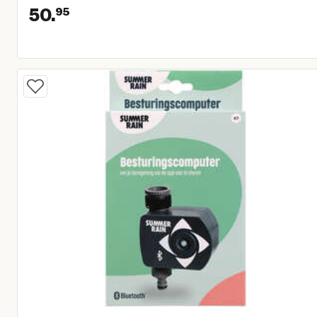
50.
95
Huidige prijs € 50,95