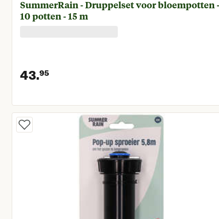
SummerRain - Druppelset voor bloempotten 
10 potten - 15 m
43.
95
Huidige prijs € 43,95