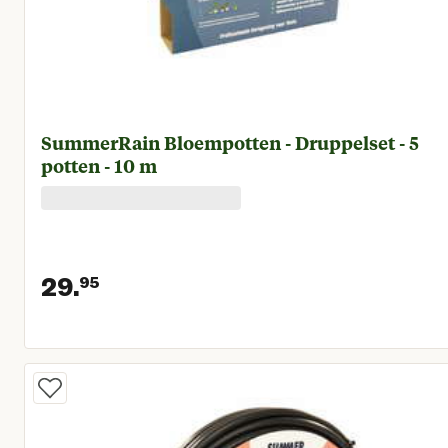
SummerRain Bloempotten - Druppelset - 5
potten - 10 m
29.
95
Huidige prijs € 29,95