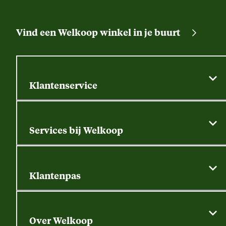
Vind een Welkoop winkel in je buurt
Klantenservice
Algemene actievoorwaarden
Klantenservice
Services bij Welkoop
Contactformulier
Alle services
Thuisbezorgen
Bewateringsadvies
Retouren, service en garantie
Klantenpas
Dierspecialist
Alles over de klantenpas
Gratis huisdier welkomstpakket
Saldo opvragen
Grondtest
Over Welkoop