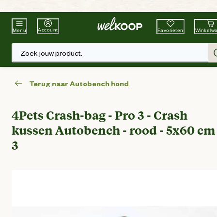
Beste Winkelketen
Tuin & Dier
Account
Favorieten
Winkelw
Menu
Zoek jouw product.
Terug naar Autobench hond
4Pets Crash-bag - Pro 3 - Crash
kussen Autobench - rood - 5x60 cm 
3