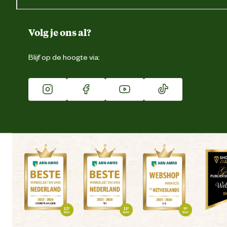
Gegevens wijzigen
Over ons
Duurzaamheid
Volg je ons al?
Eigen merk
Blijf op de hoogte via:
Franchise
Vacatures
Winkels