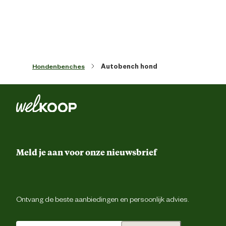
Materiaal
Nyl
Advies & Onderhoud
Hondenbenches
Autobench hond
Onderhoudsadvies
Reinigen met een vochtige do
Meld je aan voor onze nieuwsbrief
Ontvang de beste aanbiedingen en persoonlijk advies.