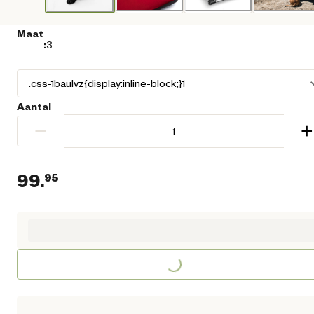
Maat
:
3
Aantal
−
+
99.
95
Huidige prijs € 99,95
Loading...