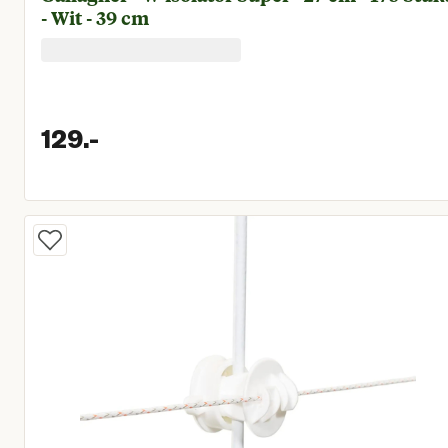
- Wit - 39 cm
129.
-
Huidige prijs € 129,00