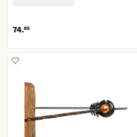
74.
95
Huidige prijs € 74,95