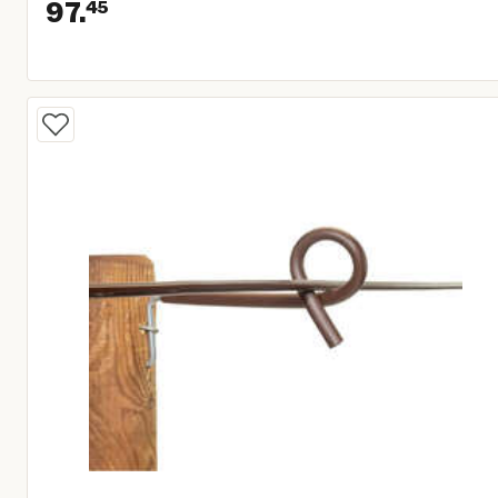
97.
45
Huidige prijs € 97,45