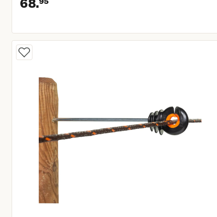
68.
95
Huidige prijs € 68,95