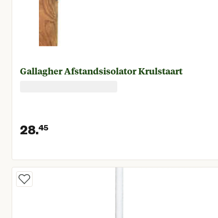
Gallagher Afstandsisolator Krulstaart
28.
45
Huidige prijs € 28,45