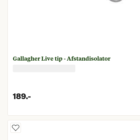
Gallagher Live tip - Afstandisolator
189.
-
Huidige prijs € 189,00