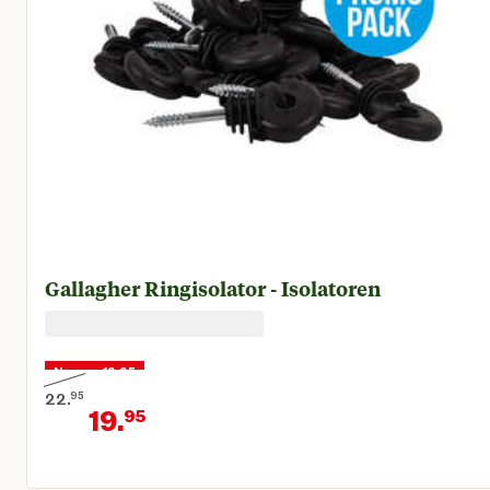
Gallagher Ringisolator - Isolatoren
Nu voor 19,95
22.
95
19.
95
Oorspronkelijke prijs € 22,95
Huidige prijs € 19,95