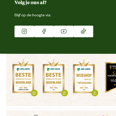
Duurzaamheid
Volg je ons al?
Eigen merk
Blijf op de hoogte via:
Franchise
Vacatures
Winkels