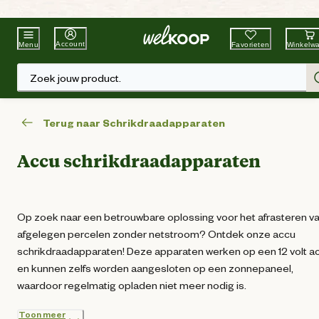
Beste Winkelketen
Tuin & Dier
Account
Favorieten
Winkelw
Menu
Zoek jouw product.
Terug naar Schrikdraadapparaten
Accu schrikdraadapparaten
Op zoek naar een betrouwbare oplossing voor het afrasteren v
afgelegen percelen zonder netstroom? Ontdek onze accu
schrikdraadapparaten! Deze apparaten werken op een 12 volt a
en kunnen zelfs worden aangesloten op een zonnepaneel,
waardoor regelmatig opladen niet meer nodig is.
Toon meer