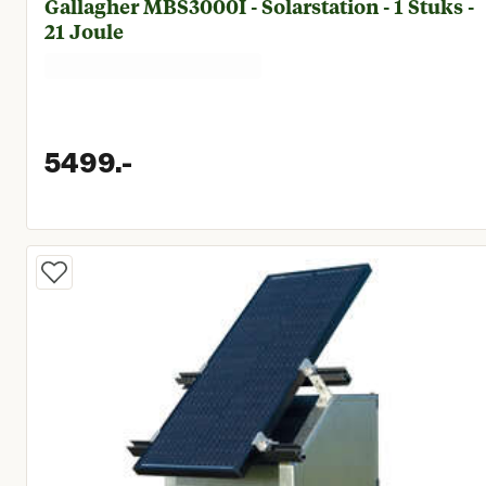
Gallagher MBS3000I - Solarstation - 1 Stuks -
21 Joule
5499.
-
Huidige prijs € 5.499,00