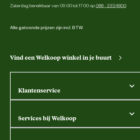
Zaterdag bereikbaar van 09:00 tot 17:00 op
088 - 2324800
Alle getoonde prijzen zijn incl. BTW.
Vind een Welkoop winkel in je buurt
Klantenservice
Algemene actievoorwaarden
Klantenservice
Services bij Welkoop
Contactformulier
Alle services
Thuisbezorgen