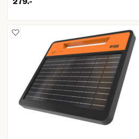
279.
-
Huidige prijs € 279,00