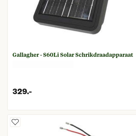
Gallagher - S60Li Solar Schrikdraadapparaat
329.
-
Huidige prijs € 329,00