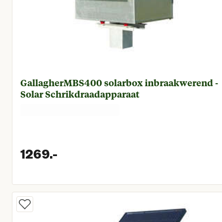
GallagherMBS400 solarbox inbraakwerend -
Solar Schrikdraadapparaat
1269.
-
Huidige prijs € 1.269,00