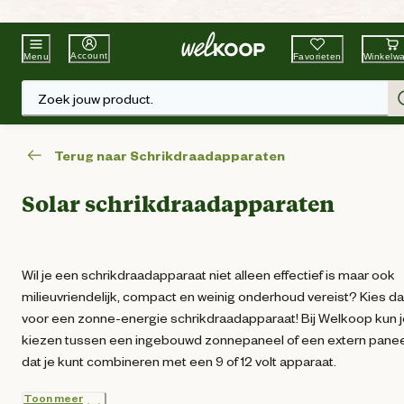
Beste Winkelketen
Tuin & Dier
Account
Favorieten
Winkelw
Menu
Zoek jouw product.
Terug naar Schrikdraadapparaten
Solar schrikdraadapparaten
Wil je een schrikdraadapparaat niet alleen effectief is maar ook
milieuvriendelijk, compact en weinig onderhoud vereist? Kies d
voor een zonne-energie schrikdraadapparaat! Bij Welkoop kun 
kiezen tussen een ingebouwd zonnepaneel of een extern panee
dat je kunt combineren met een 9 of 12 volt apparaat.
Toon meer