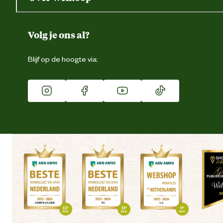
Gegevens wijzigen
Over ons
Duurzaamheid
Volg je ons al?
Eigen merk
Blijf op de hoogte via:
Franchise
Vacatures
Winkels