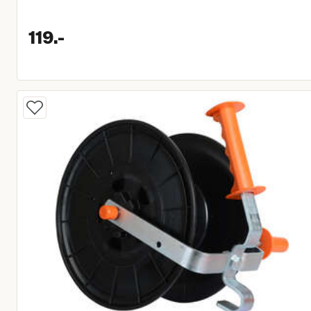
119.
-
Huidige prijs € 119,00