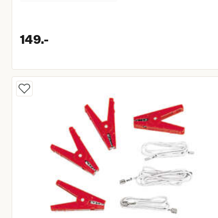
149.
-
Huidige prijs € 149,00