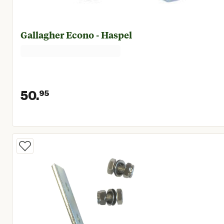
Gallagher Econo - Haspel
50.
95
Huidige prijs € 50,95