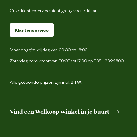
Graanvr
Onze klantenservice staat graag voor je klaar.
Suikervr
Voedingsgerelateerde
eigenschappen
Klantenservice
Zonder kunstmati
conserveermiddel
Maandag t/m vrijdag van 09:30 tot 18:00
Zonder kunstmatige kleur 
smaakstoff
Zaterdag bereikbaar van 09:00 tot 17:00 op
088 - 2324800
Lekkere snack als aanvulling op 
dagelijkse maaltijd. Een bak met ve
Alle getoonde prijzen zijn incl. BTW.
Voedingsvoorschrift
water moet daarbij steeds beschikba
zijn. Laat uw hond niet alleen met e
kauwproduc
Vind een Welkoop winkel in je buurt
Vlees en dierlijke bijprodukt
Ingredienten
(Kippenvlees 9%), Minerale