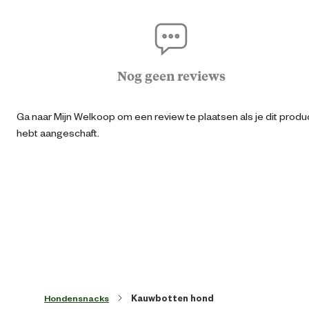
Adu
Puppy juni
Geschikt voor leeftijdsfase
Nog geen reviews
Pup
Seni
Ga naar Mijn Welkoop om een review te plaatsen als je dit produ
hebt aangeschaft.
Algemene informatie
Ean
40484221024
Algemene maat
Artikel breedte
13 
Hondensnacks
Kauwbotten hond