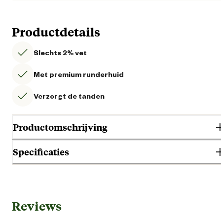
Productdetails
Slechts 2% vet
Met premium runderhuid
Verzorgt de tanden
Productomschrijving
Specificaties
Gebruik & Geschiktheid
Reviews
Gebruiksmoment
Ieder mome