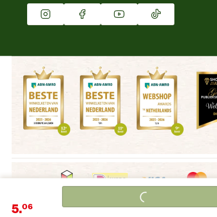
Vacatures
Winkels
Loading...
5.
06
Algemene voorwaarden
Copyright
Cookieverklaring
|
|
|