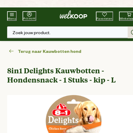
Beste Winkelketen
Tuin & Dier
Account
Favorieten
Winkelw
Menu
Zoek jouw product.
Terug naar Kauwbotten hond
8in1 Delights Kauwbotten -
Hondensnack - 1 Stuks - kip - L