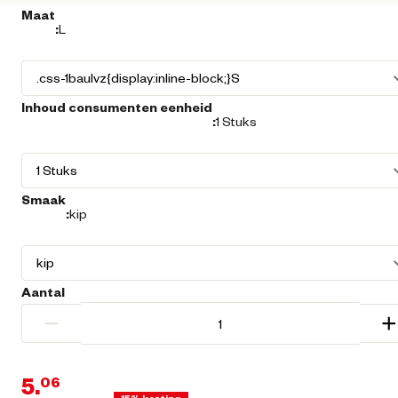
Maat
:
L
Inhoud consumenten eenheid
:
1 Stuks
Smaak
:
kip
Aantal
−
+
5.
06