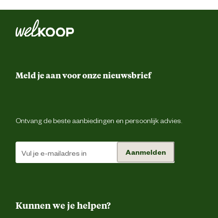
Artikel diepte
4 
Artikel hoogte
30.5 
Inhoud consumenten eenheid
1 Stu
Meld je aan voor onze nieuwsbrief
Milieuvriendelijke en natuurlijke
Natuurli
eigenschappen
Ontvang de beste aanbiedingen en persoonlijk advies.
Smaak aroma detail
k
Aanmelden
Type snack
Kauwstav
Materiaal & Samenstelling
Kunnen we je helpen?
Glutenvr