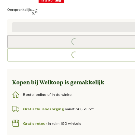
15% korting
Oorspronkelijk:
Huidige prijs € 5,06
5.
95
Oorspronkelijke prijs € 5,95
Loading...
Loading...
Kopen bij Welkoop is gemakkelijk
Bestel online of in de winkel.
Gratis thuisbezorging
vanaf 50,- euro*
Gratis retour
in ruim 160 winkels