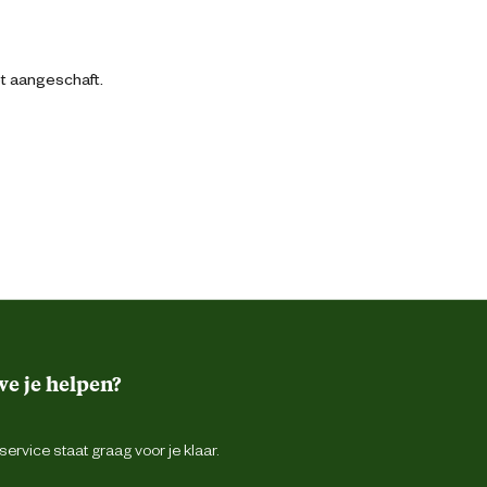
bt aangeschaft.
e je helpen?
ervice staat graag voor je klaar.