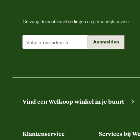
Kleur detail
Ontvang de beste aanbiedingen en persoonlijk advies.
Prestatie eigenschappen
Aanmelden
Schoenmaat
Sluiting
Type schoen
Vind een Welkoop winkel in je buurt
Techniek & Eigenschappen
Fysieke eigenschappen
Klantenservice
Services bij W