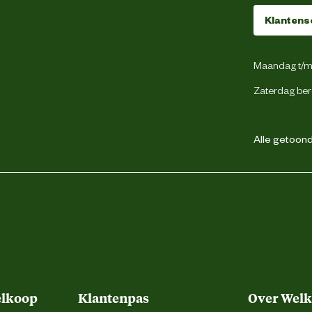
Klantens
Grijs
Maandag t/m 
300 graden contactwarmte
Zaterdag ber
44
Alle getoonde
Veter
Sneaker
Lichtgewicht
elkoop
Klantenpas
Over Wel