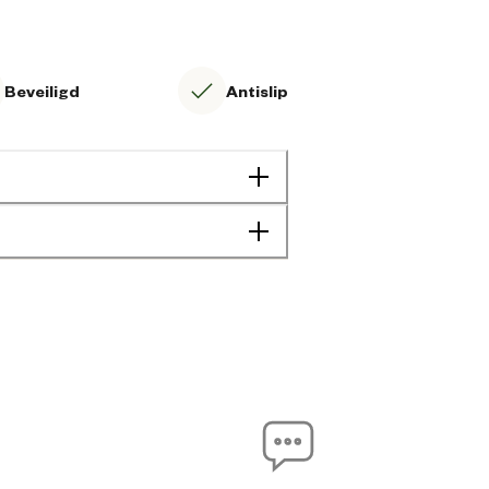
Beveiligd
Antislip
Unisex
Agrarisch
Bouw