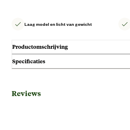
Laag model en licht van gewicht
Productomschrijving
Specificaties
Gebruik & Geschiktheid
Reviews
Geschikt voor geslacht