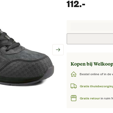
112.
-
Huidige
Kopen bij Welkoop
Bestel online of in de 
Gratis thuisbezorgin
Gratis retour
in ruim 