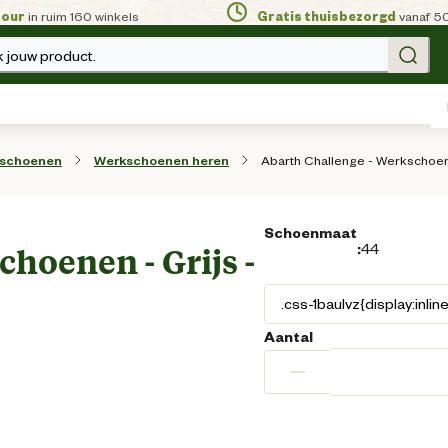
tour
in ruim 160 winkels
Gratis thuisbezorgd
vanaf 5
 jouw product.
Abarth Challenge - Werkschoene
sschoenen
Werkschoenen heren
Schoenmaat
:
44
hoenen - Grijs -
Aantal
−