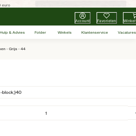
0 euro
Account
Favorieten
Winke
Hulp & Advies
Folder
Winkels
Klantenservice
Vacatures
n - Grijs - 44