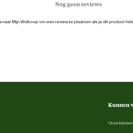
Nog geen reviews
Horeca
Logistiek
 naar Mijn Welkoop om een review te plaatsen als je dit product he
Gezondheidszorg
8436601142603
Hiel support systeem
Schokabsorberend
Kunnen w
Uitneembare inlegzool
Onze klantens
Antistatisch