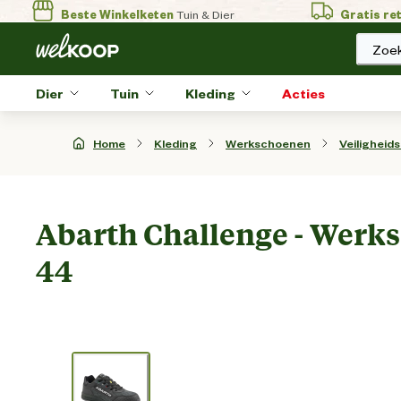
Beste Winkelketen
Tuin & Dier
Gratis re
Zoek
Dier
Tuin
Kleding
Acties
Home
Kleding
Werkschoenen
Veiligheid
Abarth Challenge - Werksc
44