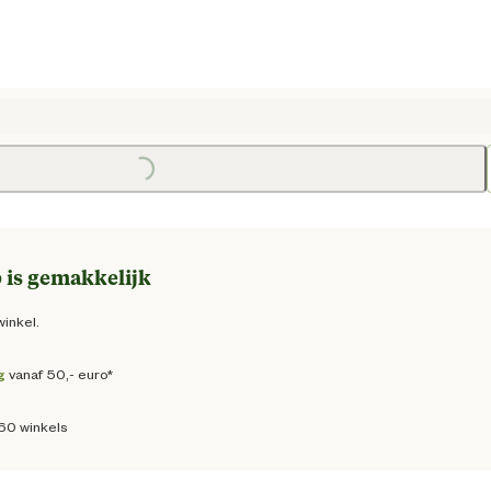
 prijs € 112,00
Loading...
Loading
 is gemakkelijk
winkel.
g
vanaf 50,- euro*
160 winkels