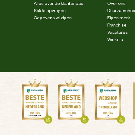
Alles over de klantenpas
Over ons
Laag
Saldo opvragen
Duurzaamhei
Gegevens wijzigen
Eigen merk
Anti-slipzool
Franchise
Vacatures
Winkels
S3
Olie en brandstof resistent
Textiel
Suede
Ademend