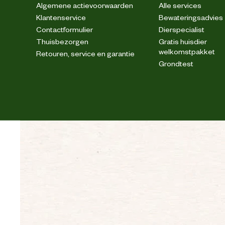
Algemene actievoorwaarden
Alle services
Hoogte schoen
Klantenservice
Bewateringsadvies
Contactformulier
Dierspecialist
Veiligheids eigenschappen
Thuisbezorgen
Gratis huisdier
welkomstpakket
Retouren, service en garantie
Grondtest
Veiligheidsnorm
Materiaal & Samenstelling
Duurzaamheids eigenschappen
Materiaal binnenvoering
Materiaal bovenkant schoen