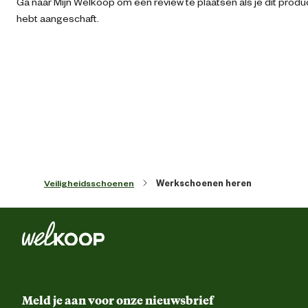
Ga naar Mijn Welkoop om een review te plaatsen als je dit produ
Algemene informatie
hebt aangeschaft.
Ean
87128436716
Hiel support syste
Comfort en ergonomische eigenschappen
Schokabsorbere
Antibacterie
Functionele eigenschappen
Veiligheidsschoenen
Werkschoenen heren
Antistatis
Kleur detail
Bru
Schoenmaat
Meld je aan voor onze nieuwsbrief