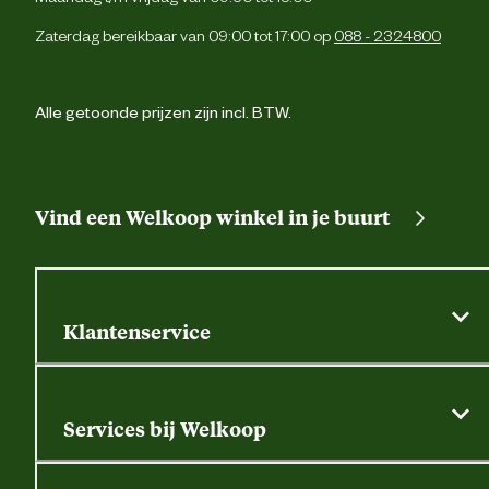
Zaterdag bereikbaar van 09:00 tot 17:00 op
088 - 2324800
Materiaal & Samenstelling
Duurzaamheids eigenschappen
Olie en brandstof resiste
Alle getoonde prijzen zijn incl. BTW.
Materiaal binnenvoering
Polyest
Vind een Welkoop winkel in je buurt
Materiaal bovenkant schoen
Nubu
Materiaal eigenschappen
Metaal vr
Klantenservice
Materiaal overneus
T
Algemene actievoorwaarden
Klantenservice
Services bij Welkoop
Materiaal tussenzool
Pu/
Contactformulier
Alle services
Thuisbezorgen