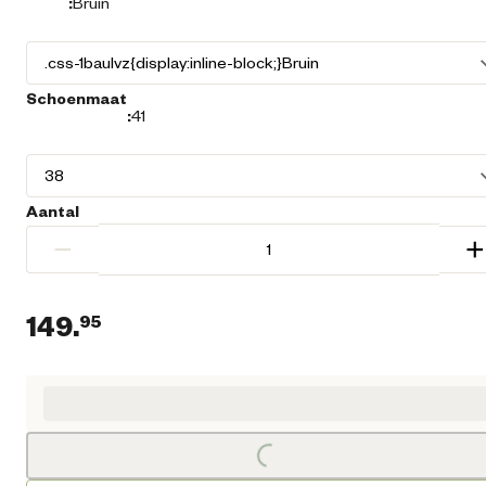
:
Bruin
Schoenmaat
:
41
Aantal
−
+
149.
95
Huidige prijs € 149,95
Loading...