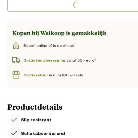
Loading...
Kopen bij Welkoop is gemakkelijk
Bestel online of in de winkel.
Gratis thuisbezorging
vanaf 50,- euro*
Gratis retour
in ruim 160 winkels
Productdetails
Slip resistant
Schokabsorberend