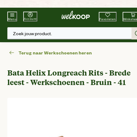
Beste Winkelketen
Tuin & Dier
Account
Favorieten
Winkelw
Menu
Zoek jouw product.
Terug naar Werkschoenen heren
Bata Helix Longreach Rits - Brede
leest - Werkschoenen - Bruin - 41