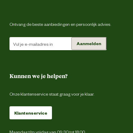
Sluiting
Vet
Type leest
Brede lee
Ontvang de beste aanbiedingen en persoonlijk advies.
Type schoen
Werkscho
Aanmelden
Techniek & Eigenschappen
Hoogte schacht
Ho
Kunnen we je helpen?
Hoogte schoen
Ho
Onze klantenservice staat graag voor je klaar.
Veiligheids eigenschappen
Anti-slipzo
Klantenservice
Veiligheidsnorm
Maandag t/m vrijdag van 09:30 tot 18:00