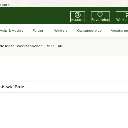
0 euro
Account
Favorieten
Winke
Hulp & Advies
Folder
Winkels
Klantenservice
Vacatures
ede leest - Werkschoenen - Bruin - 48