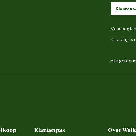
48
Klantens
Veter
Maandag t/m 
Zaterdag ber
Brede leest
Alle getoonde
Werkschoen
Hoog
Hoog
elkoop
Klantenpas
Over Wel
Anti-slipzool