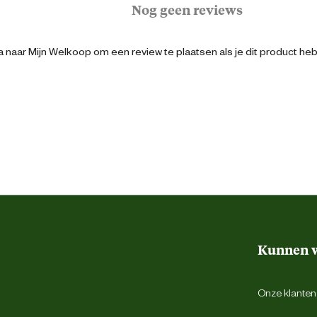
Nog geen reviews
Logistiek
 naar Mijn Welkoop om een review te plaatsen als je dit product he
8712843671799
Hiel support systeem
Schokabsorberend
Antibacterieel
Antistatisch
Kunnen w
Bruin
Onze klantens