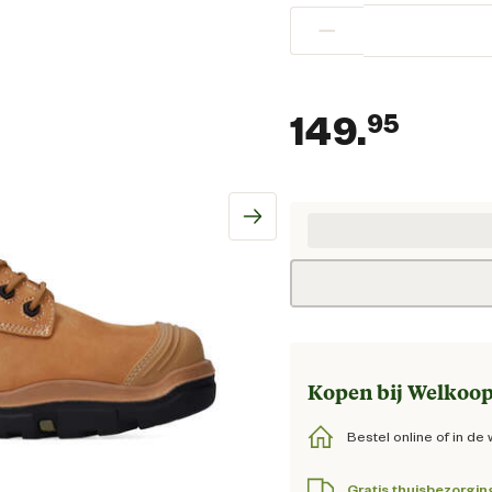
−
149.
95
Huidi
Kopen bij Welkoop
Bestel online of in de 
Gratis thuisbezorgin