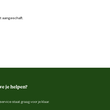
bt aangeschaft.
e je helpen?
ervice staat graag voor je klaar.