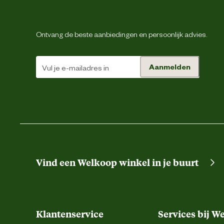
Schoenmaat
Ontvang de beste aanbiedingen en persoonlijk advies.
Sluiting
Aanmelden
Type leest
Type schoen
Techniek & Eigenschappen
Hoogte schacht
Vind een Welkoop winkel in je buurt
Hoogte schoen
Klantenservice
Services bij W
Veiligheids eigenschappen