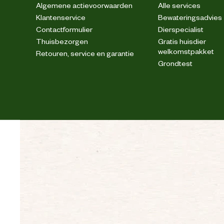
Algemene actievoorwaarden
Alle services
Klantenservice
Bewateringsadvies
Veiligheidsnorm
Contactformulier
Dierspecialist
Thuisbezorgen
Gratis huisdier
welkomstpakket
Retouren, service en garantie
Materiaal & Samenstelling
Grondtest
Duurzaamheids eigenschappen
Materiaal binnenvoering
Materiaal bovenkant schoen
Materiaal eigenschappen
Materiaal overneus