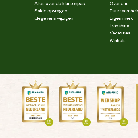
Alles over de klantenpas
Over ons
Saldo opvragen
Duurzaamhei
S3
Gegevens wijzigen
Eigen merk
Franchise
Vacatures
Winkels
Olie en brandstof resistent
Polyester
Nubuck
Metaal vrij
Tpu