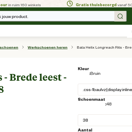
tour
in ruim 160 winkels
Gratis thuisbezorgd
vanaf 5
 jouw product.
Bata Helix Longreach Rits - Br
sschoenen
Werkschoenen heren
Kleur
:
Bruin
- Brede leest -
8
Schoenmaat
:
48
Aantal