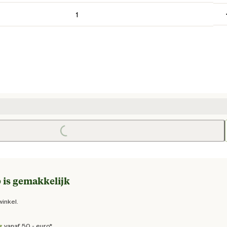
ge prijs € 149,95
Loading...
 is gemakkelijk
winkel.
g
vanaf 50,- euro*