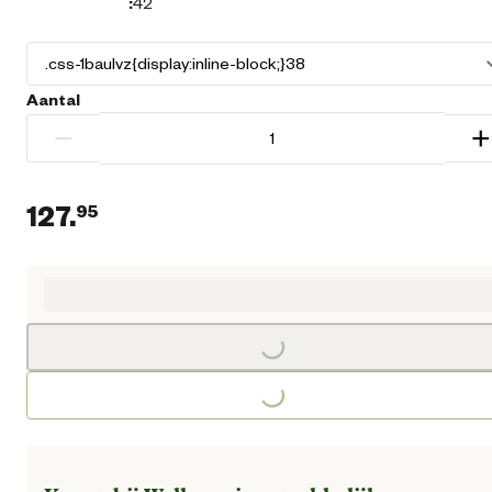
:
42
Aantal
−
+
127.
95
Huidige prijs € 127,95
Loading...
Loading...