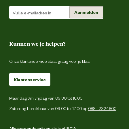
Type leest
Normale lee
Aanmelden
Type schoen
Sneak
Techniek & Eigenschappen
Kunnen we je helpen?
Fysieke eigenschappen
Lichtgewic
Onze klantenservice staat graag voor je klaar.
Hoogte schacht
La
Klantenservice
Hoogte schoen
La
Maandag t/m vrijdag van 09:30 tot 18:00
Zaterdag bereikbaar van 09:00 tot 17:00 op
088 - 2324800
Veiligheids eigenschappen
Anti-slipzo
Alle getoonde prijzen zijn incl. BTW.
Veiligheidsnorm