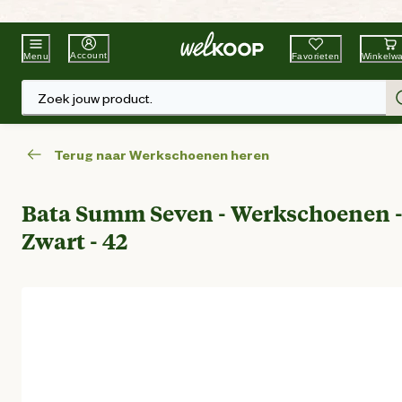
Beste Winkelketen
Tuin & Dier
Account
Favorieten
Winkelw
Menu
Zoek jouw product.
Terug naar Werkschoenen heren
Bata Summ Seven - Werkschoenen 
Zwart - 42