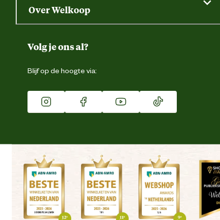
Saldo opvragen
Grondtest
Over Welkoop
Gegevens wijzigen
Over ons
Duurzaamheid
Volg je ons al?
Eigen merk
Blijf op de hoogte via:
Franchise
Vacatures
Winkels