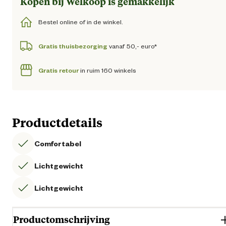
Kopen bij Welkoop is gemakkelijk
Bestel online of in de winkel.
Gratis thuisbezorging
vanaf 50,- euro*
Gratis retour
in ruim 160 winkels
Productdetails
Comfortabel
Lichtgewicht
Lichtgewicht
Productomschrijving