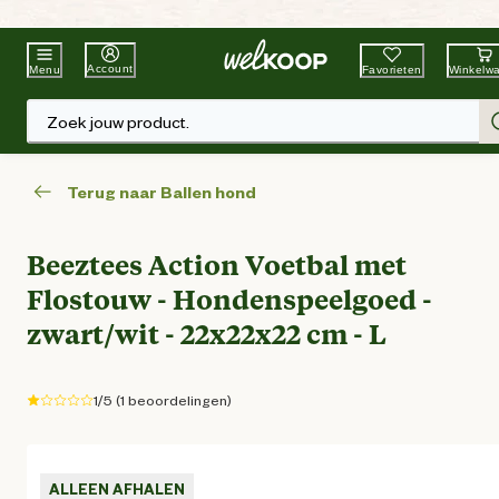
Beste Winkelketen
Tuin & Dier
Account
Favorieten
Winkelw
Menu
Zoek jouw product.
Terug naar Ballen hond
Beeztees Action Voetbal met
Flostouw - Hondenspeelgoed -
zwart/wit - 22x22x22 cm - L
1/5 (1 beoordelingen)
ALLEEN AFHALEN