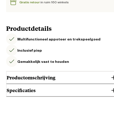
Gratis retour
in ruim 160 winkels
Productdetails
Multifunctioneel appoteer en trekspeelgoed
Inclusief piep
Gemakkelijk vast te houden
Productomschrijving
Specificaties
Op zoek naar een speelbal die jij en je hond samen kunnen gebruiken?
Ontdek de Beeztees Action Voetbal met Flostouw!
Gebruik & Geschiktheid
Speelplezier voor twee:
ideaal voor gooien, trekken en slinge
Flostouwen aan beide zijden:
extra grip voor jou én je hond.