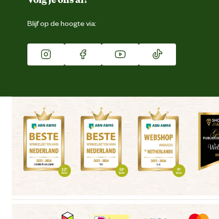
Eigen merk
Blijf op de hoogte via:
Franchise
Vacatures
Winkels