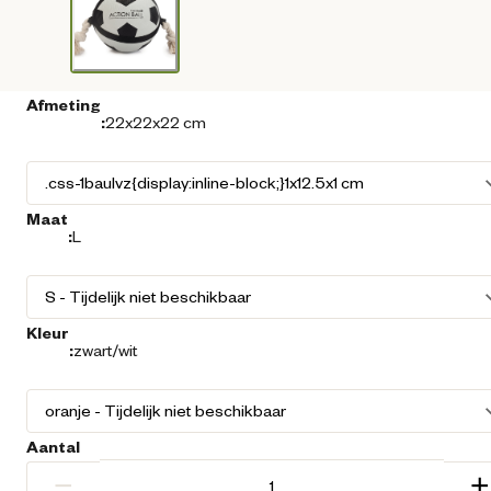
Afmeting
:
22x22x22 cm
Maat
:
L
Kleur
:
zwart/wit
Aantal
−
+