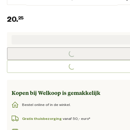
20.
25
Huidige prijs € 20,25
Loading...
Loading...
Kopen bij Welkoop is gemakkelijk
Bestel online of in de winkel.
Gratis thuisbezorging
vanaf 50,- euro*