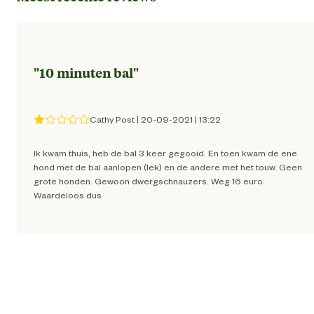
Kleur detail
zwart/w
"
10 minuten bal
"
Type speelgoed
Ballen/apporter
Techniek & Eigenschappen
Cathy Post
|
20-09-2021
|
13:22
Ik kwam thuis, heb de bal 3 keer gegooid. En toen kwam de ene
Technologische eigenschappen
Met gelu
hond met de bal aanlopen (lek) en de andere met het touw. Geen
grote honden. Gewoon dwergschnauzers. Weg 16 euro.
Waardeloos dus
Materiaal & Samenstelling
Materiaal
Rubb
Advies & Onderhoud