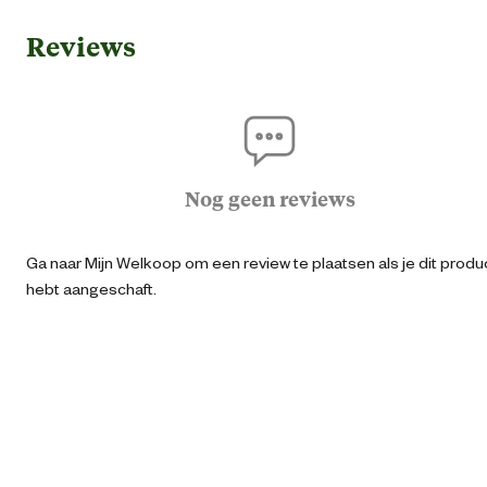
Reviews
Geschikt voor diersoort
Vog
Geschikt voor locatie
Binn
Algemene informatie
Nog geen reviews
Ean
87126951386
Ga naar Mijn Welkoop om een review te plaatsen als je dit produ
hebt aangeschaft.
Artikel diameter
15 
Type speelgoed
Speelt
Materiaal & Samenstelling