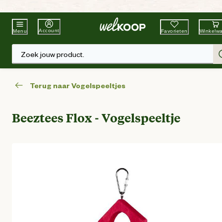
Beste Winkelketen
Tuin & Dier
Account
Favorieten
Winkelw
Menu
Zoek jouw product.
Terug naar Vogelspeeltjes
Beeztees Flox - Vogelspeeltje