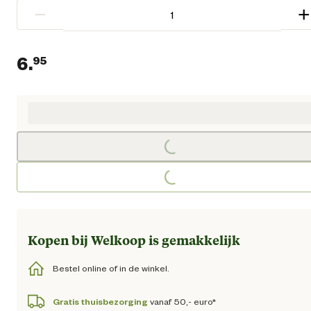
−
+
6.
95
Huidige prijs € 6,95
Loading...
Loading...
Kopen bij Welkoop is gemakkelijk
Bestel online of in de winkel.
Gratis thuisbezorging
vanaf 50,- euro*