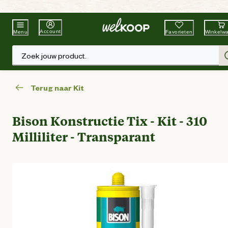
Beste Winkelketen
Tuin & Dier
Account
Favorieten
Winkelw
Menu
Zoek jouw product.
Terug naar Kit
Bison Konstructie Tix - Kit - 310
Milliliter - Transparant