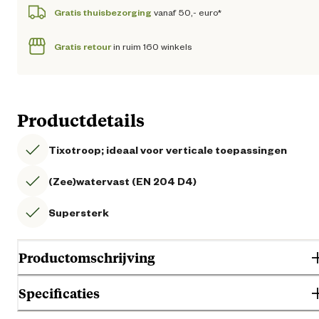
Gratis thuisbezorging
vanaf 50,- euro*
Gratis retour
in ruim 160 winkels
Productdetails
Tixotroop; ideaal voor verticale toepassingen
(Zee)watervast (EN 204 D4)
Supersterk
Productomschrijving
Specificaties
Tixotrope, transparante, watervaste houtkonstruktielijm op basis van
polyurethaan. Professionele kwaliteit, voldoent aan norm EN 204 D4. V