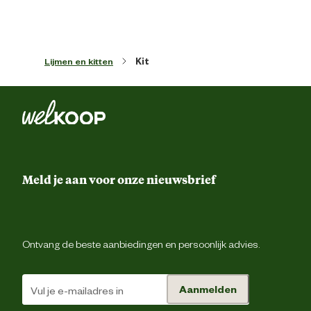
Uitermate geschikt voor h
waterbestendig (EN 204 D
Technologische
(vlak)verlijmen van vrijwel al
eigenschappen
Lijmen en kitten
Kit
houtsoorten onderling en in combinat
met vele bouwmaterial
De temperatuur van de omgeving, 
lijm en de te lijmen materialen mag ni
lager zijn dan +5°C. Relatie
Verwerkingstemperatuur
luchtvochtigheid van maximaal 65
Houtvochtigheidsgehalte tussen 
10% en 18% (max. 25%
Meld je aan voor onze nieuwsbrief
Ontvang de beste aanbiedingen en persoonlijk advies.
Aanmelden