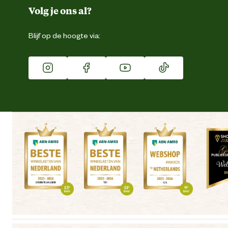
Duurzaamheid
Volg je ons al?
Eigen merk
Blijf op de hoogte via:
Franchise
Vacatures
Winkels