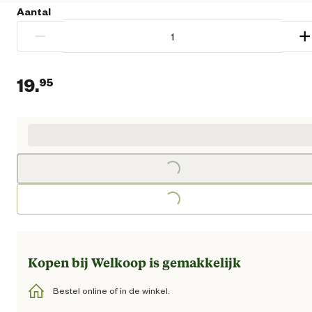
Aantal
−
+
19.
95
Loading...
Huidige prijs € 19,95
Loading...
Kopen bij Welkoop is gemakkelijk
Bestel online of in de winkel.