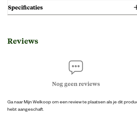
Specificaties
Algemene informatie
Reviews
Ean
87115176934
Artikel breedte
5 
Artikel diameter
0.3 
Nog geen reviews
Artikel diepte
2 
Ga naar Mijn Welkoop om een review te plaatsen als je dit produ
hebt aangeschaft.
Artikel hoogte
11.9 
Materiaal & Samenstelling