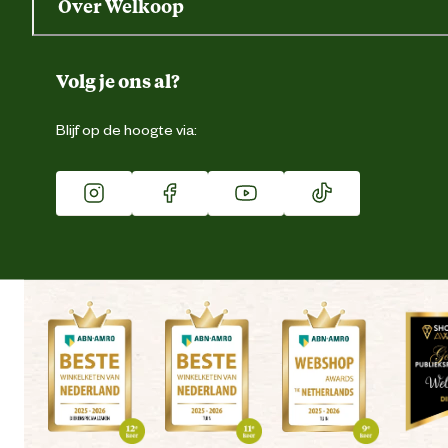
Over Welkoop
Gegevens wijzigen
Over ons
Duurzaamheid
Volg je ons al?
Eigen merk
Blijf op de hoogte via:
Franchise
Vacatures
Winkels