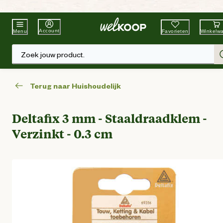
Beste Winkelketen
Tuin & Dier
Account
Favorieten
Winkelw
Menu
Zoek jouw product.
Terug naar Huishoudelijk
Deltafix 3 mm - Staaldraadklem -
Verzinkt - 0.3 cm