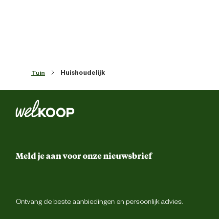
Materiaal coating
Verzin
Verantwoordelijke marktdeelnemer (EU)
Tuin
Huishoudelijk
Verantwoordelijke marktdeelnemer
Deltafix International B.
naam
Verantwoordelijke marktdeelnemer
Kruisweg 755E, 2132 
postadres
Hoofddo
Verantwoordelijke marktdeelnemer
info@deltafix.c
mailadres
Meld je aan voor onze nieuwsbrief
Ontvang de beste aanbiedingen en persoonlijk advies.