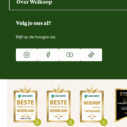
Over Welkoop
Gegevens wijzigen
Over ons
Duurzaamheid
Volg je ons al?
Eigen merk
Blijf op de hoogte via:
Franchise
Vacatures
Winkels