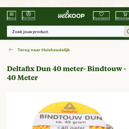
Beste Winkelketen
Tuin & Dier
Account
Favorieten
Winkelw
Menu
Zoek jouw product.
Terug naar Huishoudelijk
Deltafix Dun 40 meter- Bindtouw -
40 Meter