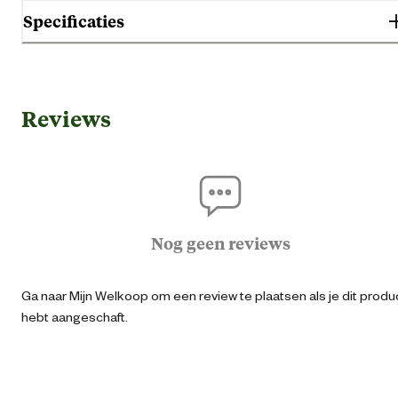
Specificaties
Algemene informatie
Reviews
Ean
87115170335
Artikel breedte
6 
Artikel diepte
6 
Nog geen reviews
Artikel hoogte
6 
Ga naar Mijn Welkoop om een review te plaatsen als je dit produ
hebt aangeschaft.
Inhoud consumenten eenheid
40 Met
Lengte
4000 