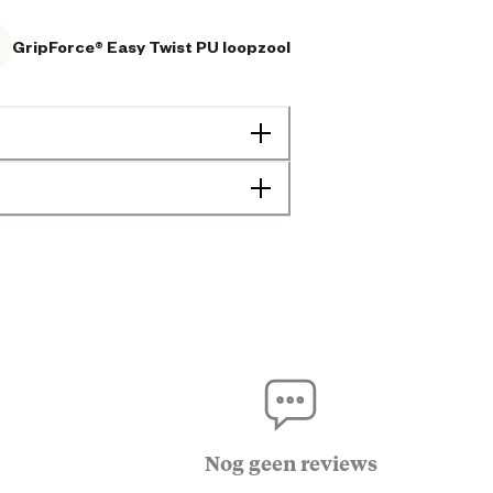
GripForce® Easy Twist PU loopzool
Heren
Agrarisch
Bouw
Nog geen reviews