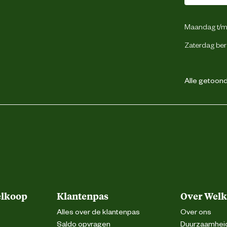
Maandag t/m 
Normale leest
Zaterdag ber
Werkschoen
Alle getoonde
Lichtgewicht
Laag
Laag
elkoop
Klantenpas
Over Wel
Anti-slipzool
Alles over de klantenpas
Over ons
Saldo opvragen
Duurzaamhei