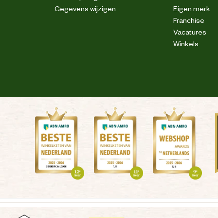
Gegevens wijzigen
Eigen merk
S3
Franchise
Vacatures
Winkels
Olie en brandstof resistent
Leer
Leer
Ademend
Waterafstotend
Pu