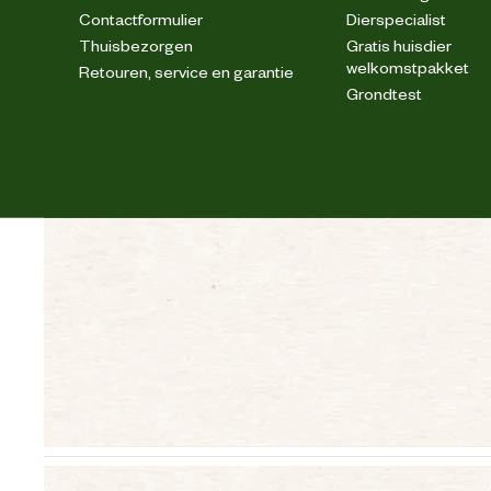
Contactformulier
Dierspecialist
Veiligheidsnorm
Thuisbezorgen
Gratis huisdier
welkomstpakket
Retouren, service en garantie
Grondtest
Materiaal & Samenstelling
Duurzaamheids eigenschappen
Materiaal
Materiaal bovenkant schoen
Materiaal eigenschappen
Materiaal overneus