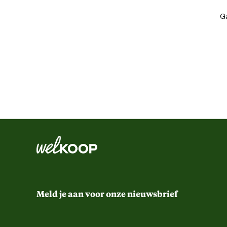
Ga
Ean
Comfort en ergonomische eigenschappen
Functionele eigenschappen
Kleur detail
Meld je aan voor onze nieuwsbrief
Schoenmaat
Sluiting