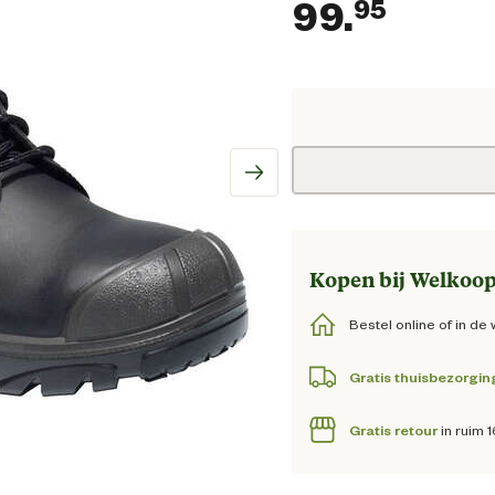
99.
95
Huidig
Kopen bij Welkoop
Bestel online of in de 
Gratis thuisbezorgin
Gratis retour
in ruim 