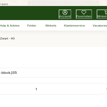
0 euro
Account
Favorieten
Winke
Hulp & Advies
Folder
Winkels
Klantenservice
Vacatures
Zwart - 40