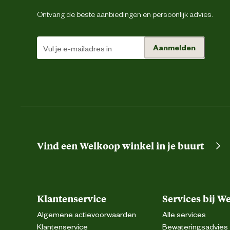
Ontvang de beste aanbiedingen en persoonlijk advies.
Type leest
Aanmelden
Type schoen
Techniek & Eigenschappen
Fysieke eigenschappen
Vind een Welkoop winkel in je buurt
Hoogte schacht
Hoogte schoen
Klantenservice
Services bij W
Veiligheids eigenschappen
Algemene actievoorwaarden
Alle services
Klantenservice
Bewateringsadvies