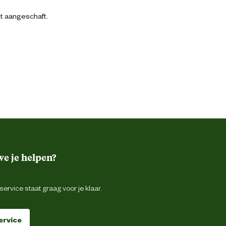
bt aangeschaft.
e je helpen?
ervice staat graag voor je klaar.
ervice