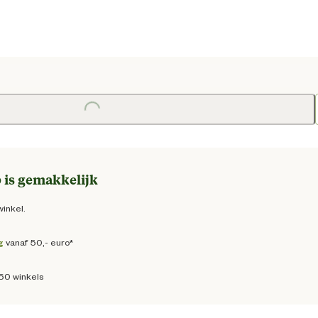
e prijs € 99,95
Loading...
 is gemakkelijk
winkel.
g
vanaf 50,- euro*
160 winkels