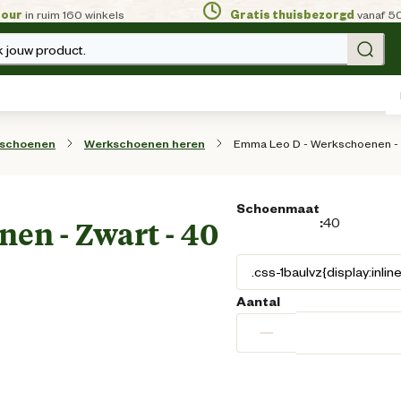
tour
in ruim 160 winkels
Gratis thuisbezorgd
vanaf 5
 jouw product.
Emma Leo D - Werkschoenen - 
sschoenen
Werkschoenen heren
Schoenmaat
:
40
en - Zwart - 40
Aantal
−