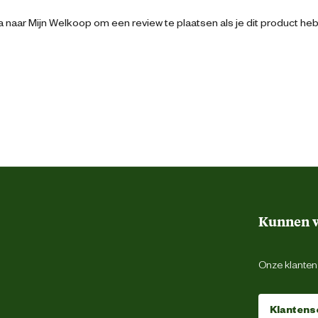
 naar Mijn Welkoop om een review te plaatsen als je dit product he
8715316053504
Schokabsorberend
Uitneembare inlegzool
Antibacterieel
Antistatisch
Kunnen w
Zwart
Onze klantens
40
Klantens
Veter