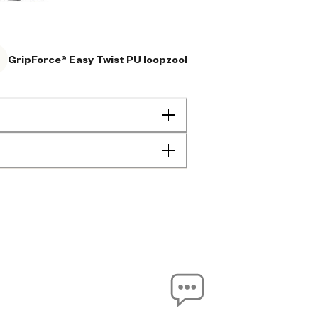
GripForce® Easy Twist PU loopzool
Heren
Agrarisch
Bouw