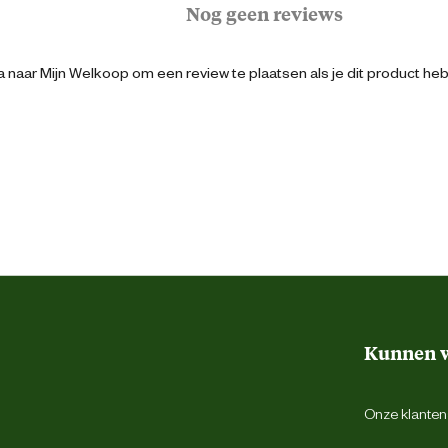
Nog geen reviews
 naar Mijn Welkoop om een review te plaatsen als je dit product he
8715316021992
Schokabsorberend
Uitneembare inlegzool
Antibacterieel
Antistatisch
Kunnen w
Bruin
Onze klantens
46