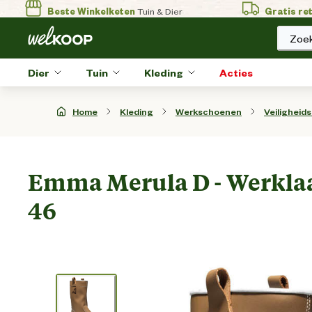
Beste Winkelketen
Tuin & Dier
Gratis re
Zoek
Dier
Tuin
Kleding
Acties
Home
Kleding
Werkschoenen
Veiligheid
Emma Merula D - Werklaar
46