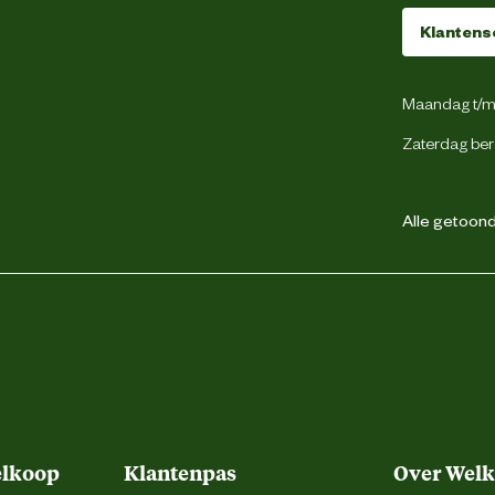
Klantens
Normale leest
Maandag t/m 
Kuitlaars
Zaterdag ber
Alle getoonde
Lichtgewicht
Anti-slipzool
S3
elkoop
Klantenpas
Over Wel
Olie en brandstof resistent