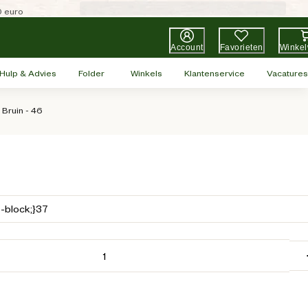
0 euro
Account
Favorieten
Winke
Hulp & Advies
Folder
Winkels
Klantenservice
Vacatures
Bruin - 46