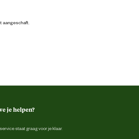
bt aangeschaft.
e je helpen?
ervice staat graag voor je klaar.