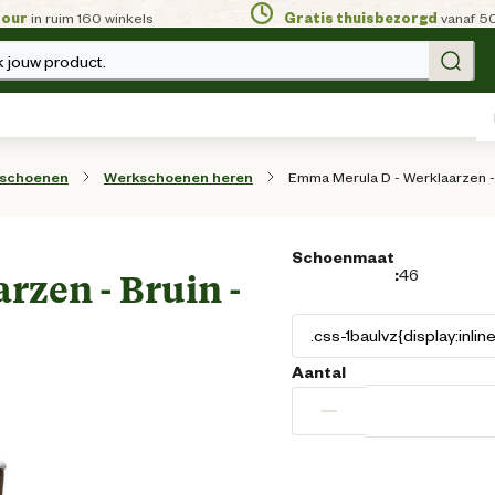
tour
in ruim 160 winkels
Gratis thuisbezorgd
vanaf 5
 jouw product.
Emma Merula D - Werklaarzen - 
sschoenen
Werkschoenen heren
Schoenmaat
:
46
zen - Bruin -
Aantal
−