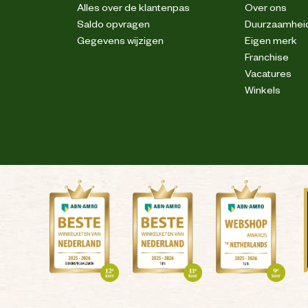
Alles over de klantenpas
Over ons
Saldo opvragen
Duurzaamhei
Gegevens wijzigen
Eigen merk
Leer
Franchise
Vacatures
Leer
Winkels
Ademend
Waterafstotend
Pu
Staal
Staal