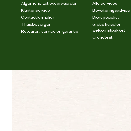
Algemene actievoorwaarden
Alle services
Klantenservice
Bewateringsadvies
Contactformulier
Dierspecialist
Materiaal
Thuisbezorgen
Gratis huisdier
welkomstpakket
Retouren, service en garantie
Materiaal bovenkant schoen
Grondtest
Materiaal eigenschappen
Materiaal overneus
Materiaal tussenzool
Materiaal veiligheidsneus