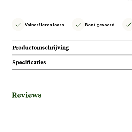
Volnerf leren laars
Bont gevoerd
Productomschrijving
Specificaties
Gebruik & Geschiktheid
Reviews
Geschikt voor geslacht
Geschikt voor sector