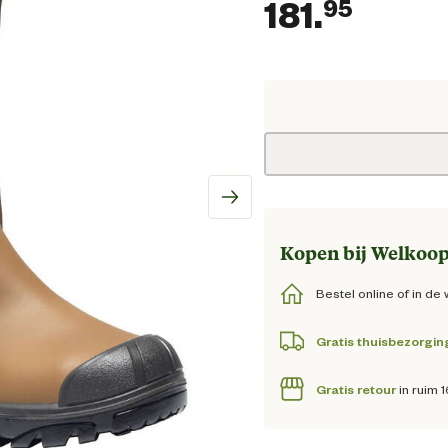
181.
95
Huidig
Kopen bij Welkoop
Bestel online of in de 
Gratis thuisbezorgin
Gratis retour
in ruim 