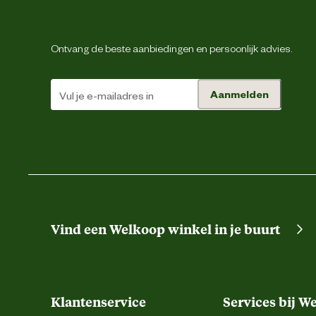
Type leest
Ontvang de beste aanbiedingen en persoonlijk advies.
Type schoen
Aanmelden
Techniek & Eigenschappen
Fysieke eigenschappen
Veiligheids eigenschappen
Vind een Welkoop winkel in je buurt
Veiligheidsnorm
Materiaal & Samenstelling
Klantenservice
Services bij W
Duurzaamheids eigenschappen