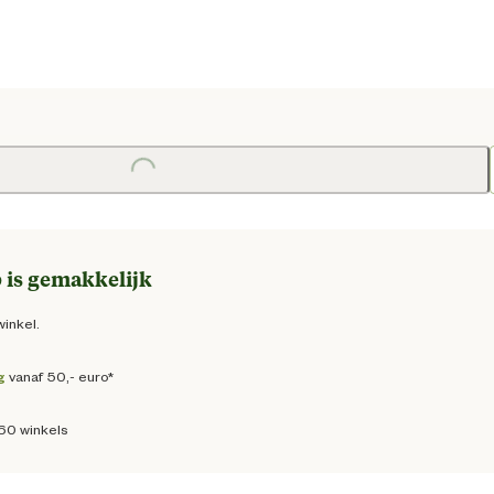
e prijs € 181,95
Loading...
 is gemakkelijk
winkel.
g
vanaf 50,- euro*
160 winkels