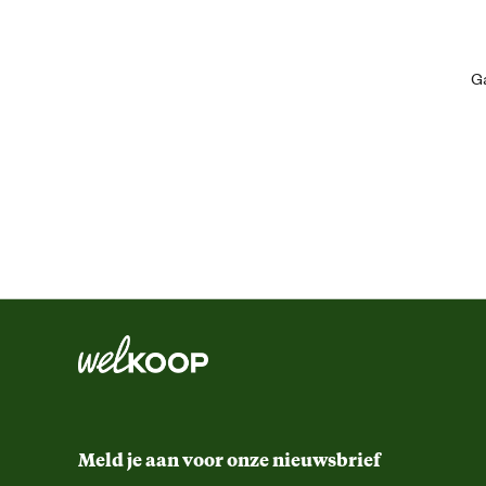
Algemene informatie
Ga
Ean
Comfort en ergonomische eigenschappen
Functionele eigenschappen
Kleur detail
Meld je aan voor onze nieuwsbrief
Schoenmaat