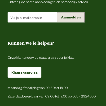
Ontvang de beste aanbiedingen en persoonlijk advies.
Type schoen
Werkscho
Aanmelden
Techniek & Eigenschappen
Fysieke eigenschappen
Lichtgewic
Kunnen we je helpen?
Hoogte schacht
La
Onze klantenservice staat graag voor je klaar.
Hoogte schoen
La
Klantenservice
Veiligheids eigenschappen
Anti-slipzo
Maandag t/m vrijdag van 09:30 tot 18:00
Veiligheidsnorm
Zaterdag bereikbaar van 09:00 tot 17:00 op
088 - 2324800