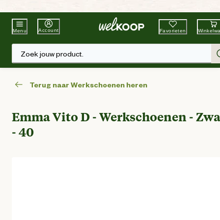
Beste Winkelketen
Tuin & Dier
Account
Favorieten
Winkelw
Menu
Zoek jouw product.
Terug naar Werkschoenen heren
Emma Vito D - Werkschoenen - Zwa
- 40