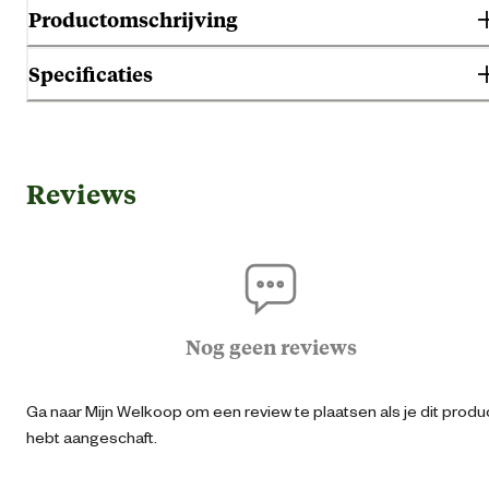
Productomschrijving
Specificaties
Gebruik & Geschiktheid
Reviews
Geschikt voor geslacht
Her
Geschikt voor sector
Hore
Algemene informatie
Nog geen reviews
Ean
87153161047
Ga naar Mijn Welkoop om een review te plaatsen als je dit produ
hebt aangeschaft.
Schokabsorbere
Comfort en ergonomische
eigenschappen