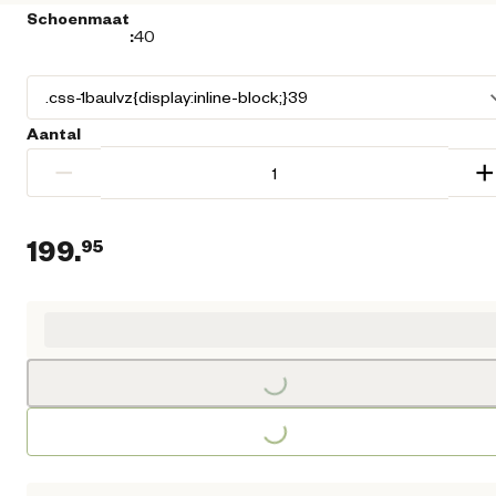
Schoenmaat
:
40
Aantal
−
+
199.
95
Huidige prijs € 199,95
Loading...
Loading...