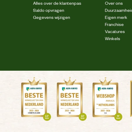
Alles over de klantenpas
Over ons
Saldo opvragen
Duurzaamhei
2 jaar
Gegevens wijzigen
Eigen merk
Franchise
Vacatures
nter een afdekhoes, verder zie handleiding.
Winkels
Zie handleiding