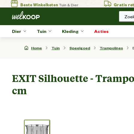
Beste Winkelketen
Tuin & Dier
Gratis re
Zoek
Dier
Tuin
Kleding
Acties
Home
Tuin
Speelgoed
Trampolines
EXIT Silhouette - Trampol
cm