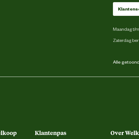
42 mm
Klantens
28 mm
Maandag t/m 
Zaterdag ber
Alle getoonde
Polypropyleen
PVC
PVC/polyethyleen (PE)
elkoop
Klantenpas
Over Wel
Zie handleiding