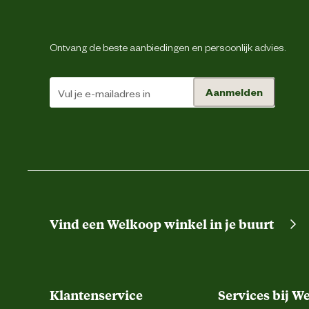
Dikte frame
Ontvang de beste aanbiedingen en persoonlijk advies.
Dikte rand
Aanmelden
Materiaal & Samenstelling
Materiaal mat
Materiaal rand
Vind een Welkoop winkel in je buurt
Materiaal veiligheidsnet
Advies & Onderhoud
Klantenservice
Services bij W
Bewaaradvies