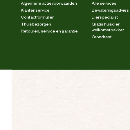
Algemene actievoorwaarden
Alle services
Klantenservice
Bewateringsadvies
Garantie
Contactformulier
Dierspecialist
Thuisbezorgen
Gratis huisdier
welkomstpakket
Retouren, service en garantie
Onderhoudsadvies
Gebruik in herfst / wi
Grondtest
Advies gebruik