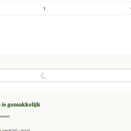
ge prijs € 449,00
Loading...
 is gemakkelijk
winkel.
g
vanaf 50,- euro*