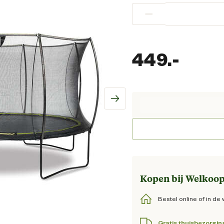
−
449.
-
Huidi
Kopen bij Welkoop
Bestel online of in de 
Gratis thuisbezorgin