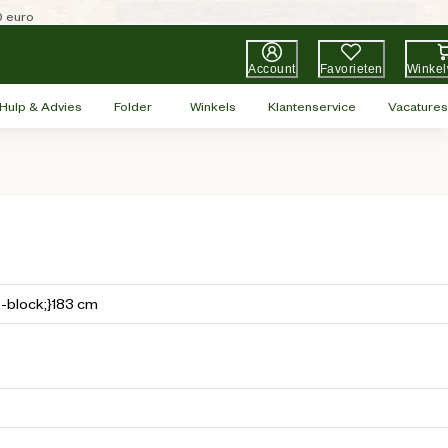
0 euro
Account
Favorieten
Winke
Hulp & Advies
Folder
Winkels
Klantenservice
Vacatures