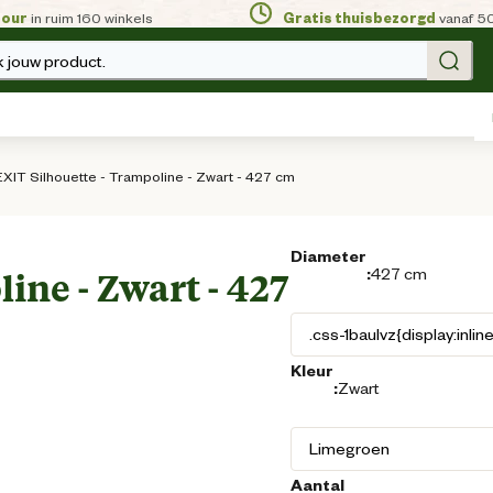
tour
in ruim 160 winkels
Gratis thuisbezorgd
vanaf 5
 jouw product.
EXIT Silhouette - Trampoline - Zwart - 427 cm
Diameter
:
427 cm
ine - Zwart - 427
Kleur
:
Zwart
Aantal