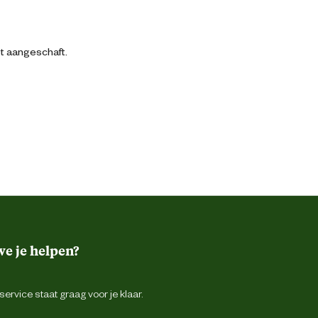
bt aangeschaft.
e je helpen?
ervice staat graag voor je klaar.