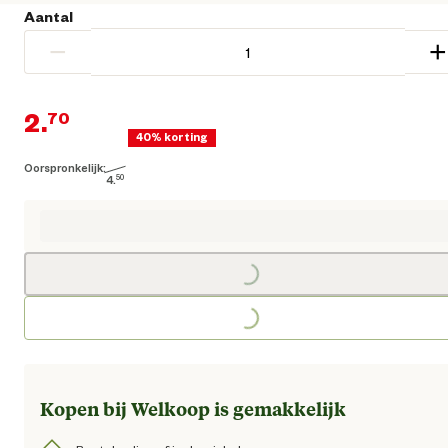
Aantal
−
+
2.
70
40% korting
Oorspronkelijk:
Huidige prijs € 2,70
4.
50
Oorspronkelijke prijs € 4,50
Loading...
Loading...
Kopen bij Welkoop is gemakkelijk