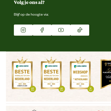
Duurzaamheid
Volg je ons al?
Eigen merk
Blijf op de hoogte via:
Franchise
Vacatures
Winkels