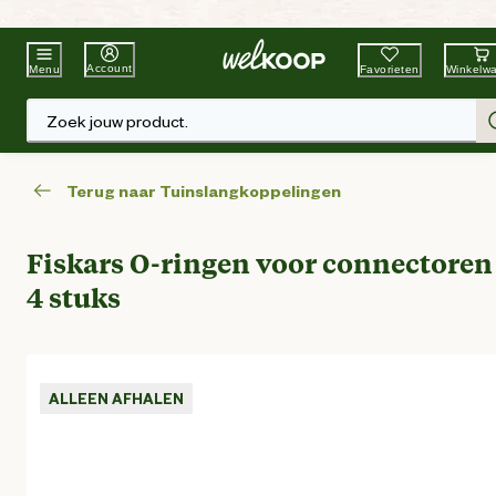
Beste Winkelketen
Tuin & Dier
Account
Favorieten
Winkelw
Menu
Zoek jouw product.
Terug naar Tuinslangkoppelingen
Fiskars O-ringen voor connectoren 
4 stuks
ALLEEN AFHALEN