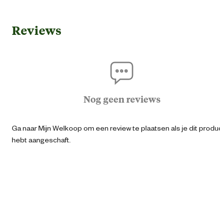
Algemene informatie
Reviews
Ean
64115015104
Artikel breedte
7.4 
Artikel diepte
11.6 
Nog geen reviews
Artikel hoogte
1.6 
Ga naar Mijn Welkoop om een review te plaatsen als je dit produ
hebt aangeschaft.
Advies & Onderhoud
Garantie
2 ja
Verantwoordelijke marktdeelnemer (EU)