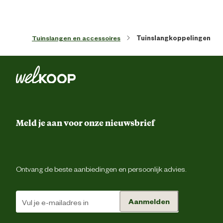
Verantwoordelijke marktdeelnemer
Fiskars Finland Oy 
naam
Tuinslangen en accessoires
Tuinslangkoppelingen
Verantwoordelijke marktdeelnemer
consumer.info@fiskars.c
mailadres
Meld je aan voor onze nieuwsbrief
Ontvang de beste aanbiedingen en persoonlijk advies.
Aanmelden