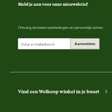
Materiaal & Samenstelling
Meld je aan voor onze nieuwsbrief
Duurzaamheids eigenschappen
Ontvang de beste aanbiedingen en persoonlijk advies.
Aanmelden
Materiaal
Advies & Onderhoud
Vind een Welkoop winkel in je buurt
Garantie