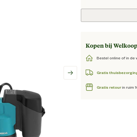
Huidi
Kopen bij Welkoop
Bestel online of in de 
Gratis thuisbezorgin
Gratis retour
in ruim 