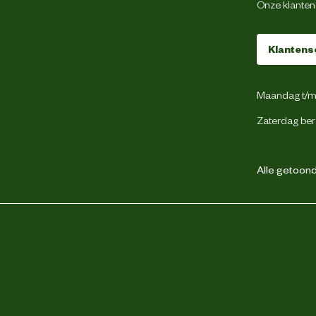
Onze klantens
Geschikt voor regenwater
Klantens
Geschikt voor zoet water
Maandag t/m 
Geschikt voor zuiver water
Zaterdag ber
Kunststof
Alle getoonde
Metaal
5 jaar