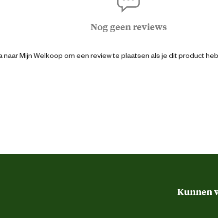
tuin eenvoudig met regenwater, zelfs op
uitpistool of sproeier, zoals de
27.4 cm
 hebben. De verstelbare telescopische buis
Nog geen reviews
il tegen en is makkelijk schoon te maken.
30.2 cm
de regelklep, ideaal voor verschillende
 naar Mijn Welkoop om een review te plaatsen als je dit product he
omp automatisch uit wanneer de regenton
19.8 cm
, waardoor je één accu kunt gebruiken
nder accu en oplader, maar je kunt ook
2000 l/h
jker met de GARDENA
Grijs, Blauw
Kunnen w
18V