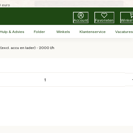
0 euro
Account
Favorieten
Winke
Hulp & Advies
Folder
Winkels
Klantenservice
Vacatures
xcl. accu en lader) - 2000 l/h