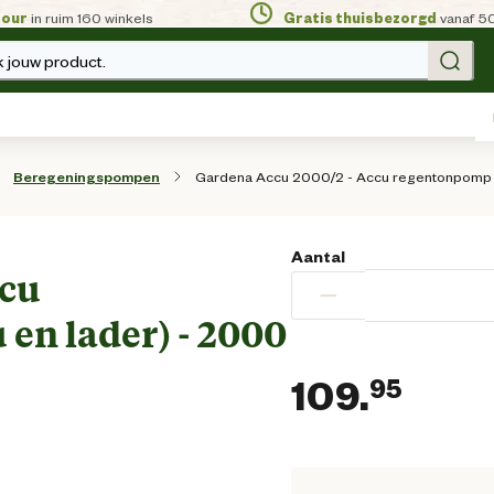
tour
in ruim 160 winkels
Gratis thuisbezorgd
vanaf 5
 jouw product.
Gardena Accu 2000/2 - Accu regentonpomp (e
Beregeningspompen
Aantal
ccu
−
en lader) - 2000
109.
95