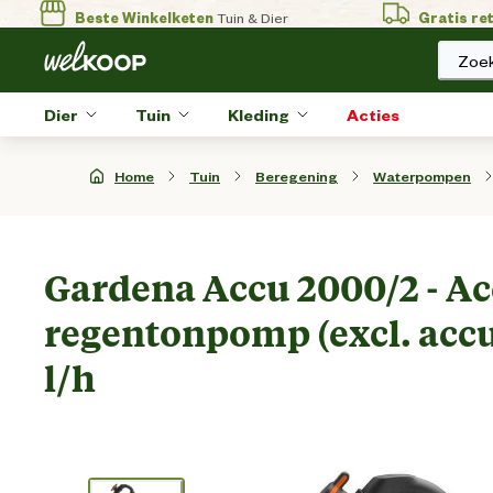
Beste Winkelketen
Tuin & Dier
Gratis re
Zoek
Dier
Tuin
Kleding
Acties
Home
Tuin
Beregening
Waterpompen
Gardena Accu 2000/2 - A
regentonpomp (excl. accu 
l/h