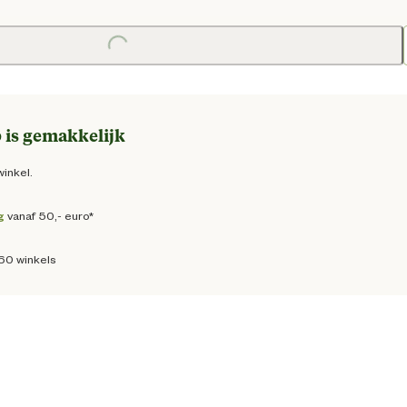
ge prijs € 109,95
Loading...
 is gemakkelijk
winkel.
g
vanaf 50,- euro*
160 winkels