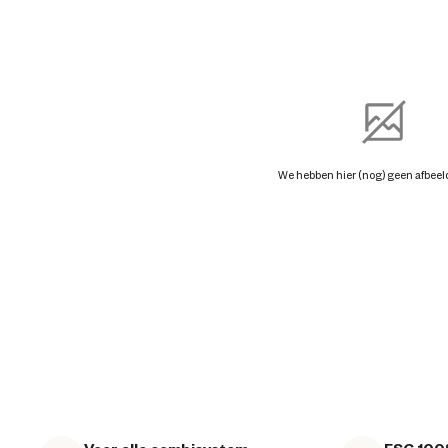
We hebben hier (nog) geen afbeel
Voor alle combisystem
FSC 100