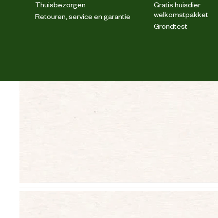
Thuisbezorgen
Gratis huisdier
welkomstpakket
Retouren, service en garantie
Grondtest