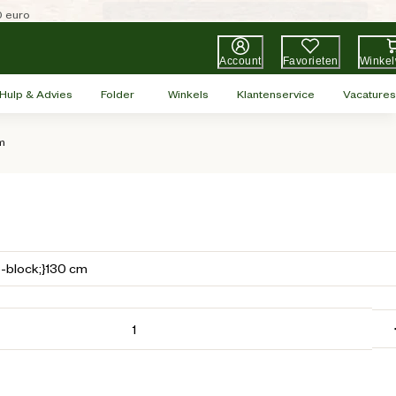
0 euro
Account
Favorieten
Winke
Hulp & Advies
Folder
Winkels
Klantenservice
Vacatures
m