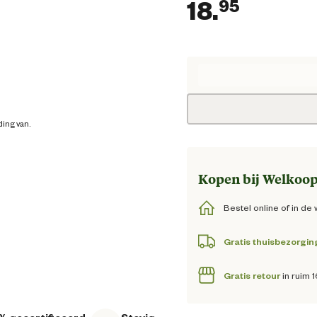
18.
95
Huidig
ding van.
Kopen bij Welkoop
Bestel online of in de 
Gratis thuisbezorgin
Gratis retour
in ruim 
% gecertificeerd
Stevig