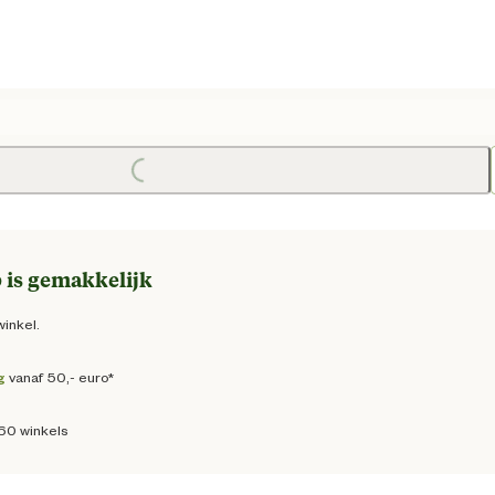
e prijs € 18,95
Loading...
 is gemakkelijk
winkel.
g
vanaf 50,- euro*
160 winkels