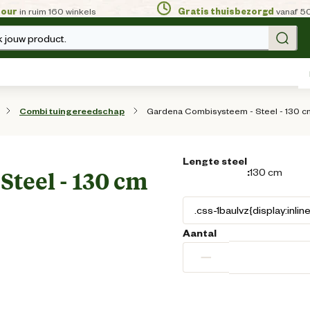
tour
in ruim 160 winkels
Gratis thuisbezorgd
vanaf 5
 jouw product.
Gardena Combisysteem - Steel - 130 c
Combi tuingereedschap
Lengte steel
:
130 cm
teel - 130 cm
Aantal
−